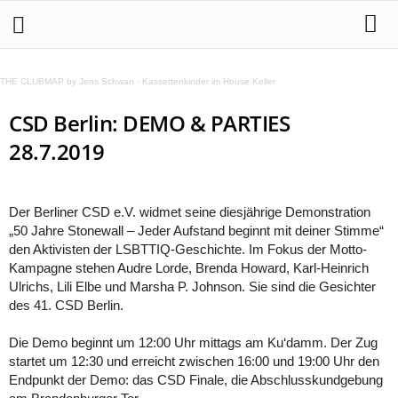
THE CLUBMAP by Jens Schwan
·
Kassettenkinder im House Keller
CSD Berlin: DEMO & PARTIES
28.7.2019
Der Berliner CSD e.V. widmet seine diesjährige Demonstration
„50 Jahre Stonewall – Jeder Aufstand beginnt mit deiner Stimme“
den Aktivisten der LSBTTIQ-Geschichte. Im Fokus der Motto-
Kampagne stehen Audre Lorde, Brenda Howard, Karl-Heinrich
Ulrichs, Lili Elbe und Marsha P. Johnson. Sie sind die Gesichter
des 41. CSD Berlin.
Die Demo beginnt um 12:00 Uhr mittags am Ku‘damm. Der Zug
startet um 12:30 und erreicht zwischen 16:00 und 19:00 Uhr den
Endpunkt der Demo: das CSD Finale, die Abschlusskundgebung