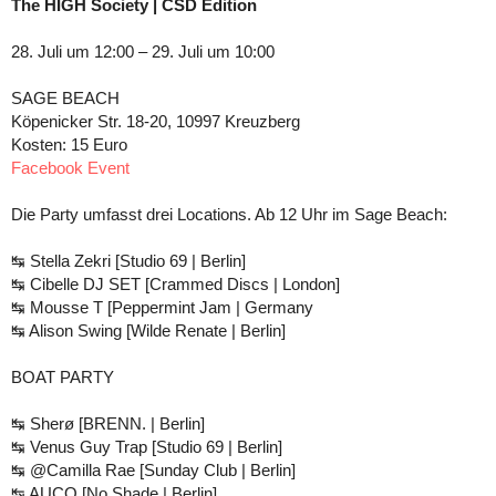
The HIGH Society | CSD Edition
28. Juli um 12:00 – 29. Juli um 10:00
SAGE BEACH
Köpenicker Str. 18-20, 10997 Kreuzberg
Kosten: 15 Euro
Facebook Event
Die Party umfasst drei Locations. Ab 12 Uhr im Sage Beach:
↹ Stella Zekri [Studio 69 | Berlin]
↹ Cibelle DJ SET [Crammed Discs | London]
↹ Mousse T [Peppermint Jam | Germany
↹ Alison Swing [Wilde Renate | Berlin]
BOAT PARTY
↹ Sherø [BRENN. | Berlin]
↹ Venus Guy Trap [Studio 69 | Berlin]
↹ @Camilla Rae [Sunday Club | Berlin]
↹ AUCO [No Shade | Berlin]