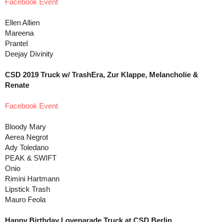
Facebook Event
Ellen Allien
Mareena
Prantel
Deejay Divinity
CSD 2019 Truck w/ TrashEra, Zur Klappe, Melancholie &
Renate
Facebook Event
Bloody Mary
Aerea Negrot
Ady Toledano
PEAK & SWIFT
Onio
Rimini Hartmann
Lipstick Trash
Mauro Feola
Happy Birthday Loveparade Truck at CSD Berlin