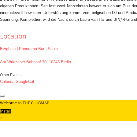
eigenen Produktionen. Seit fast zwei Jahrzehnten bewegt er sich am Puls de
eindrucksvoll beweisen. Unterstützung kommt vom belgischen DJ und Produz
Spannung. Komplettiert wird die Nacht durch Laura van Hal und BINƒR-Grü
Location
Berghain | Panorama Bar | Säule
Am Wriezener Bahnhof 70, 10243 Berlin
Other Events
Calendar
GoogleCal
Welcome to THE CLUBMAP
Install
×