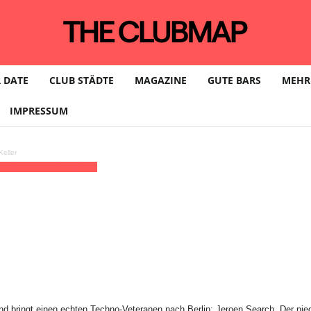
 DATE
CLUB STÄDTE
MAGAZINE
GUTE BARS
MEHR
IMPRESSUM
eller
 | Panorama Bar | Säule
d bringt einen echten Techno-Veteranen nach Berlin: Jeroen Search. Der nied