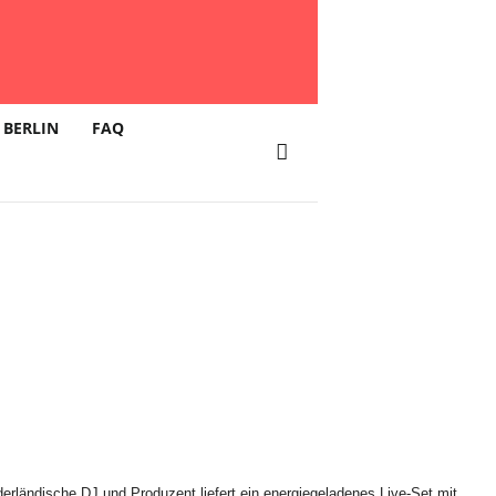
 BERLIN
FAQ
erländische DJ und Produzent liefert ein energiegeladenes Live-Set mit