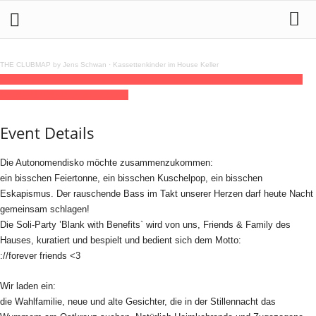
THE CLUBMAP by Jens Schwan
·
Kassettenkinder im House Keller
24
dec
(dec 24)
23:00
25
(dec 25)
14:00
TIPP: blank with benefits
23:00 - 14:00
(25)
(GMT+01:00)
://about blank
Event Details
Die Autonomendisko möchte zusammenzukommen:
ein bisschen Feiertonne, ein bisschen Kuschelpop, ein bisschen
Eskapismus. Der rauschende Bass im Takt unserer Herzen darf heute Nacht
gemeinsam schlagen!
Die Soli-Party ’Blank with Benefits` wird von uns, Friends & Family des
Hauses, kuratiert und bespielt und bedient sich dem Motto:
://forever friends <3
Wir laden ein:
die Wahlfamilie, neue und alte Gesichter, die in der Stillennacht das