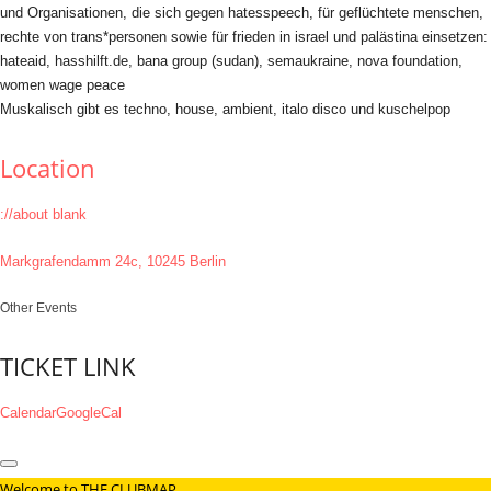
und Organisationen, die sich gegen hatesspeech, für geflüchtete menschen,
rechte von trans*personen sowie für frieden in israel und palästina einsetzen:
hateaid, hasshilft.de, bana group (sudan), semaukraine, nova foundation,
women wage peace
Muskalisch gibt es techno, house, ambient, italo disco und kuschelpop
Location
://about blank
Markgrafendamm 24c, 10245 Berlin
Other Events
TICKET LINK
Calendar
GoogleCal
Welcome to THE CLUBMAP