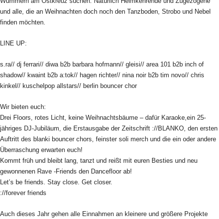
Wummern am Ostkreuz suchen. Natürlich Heimkehrende und Zugezogene
und alle, die an Weihnachten doch noch den Tanzboden, Strobo und Nebel
finden möchten.
LINE UP:
s.ra// dj ferrari// diwa b2b barbara hofmann// gleisi// area 101 b2b inch of
shadow// kwaint b2b a:tok// hagen richter// nina noir b2b tim novo// chris
kinkel// kuschelpop allstars// berlin bouncer chor
Wir bieten euch:
Drei Floors, rotes Licht, keine Weihnachtsbäume – dafür Karaoke,ein 25-
jähriges DJ-Jubiläum, die Erstausgabe der Zeitschrift ://BLANKO, den ersten
Auftritt des blanki bouncer chors, feinster soli merch und die ein oder andere
Überraschung erwarten euch!
Kommt früh und bleibt lang, tanzt und reißt mit euren Besties und neu
gewonnenen Rave -Friends den Dancefloor ab!
Let’s be friends. Stay close. Get closer.
://forever friends
Auch dieses Jahr gehen alle Einnahmen an kleinere und größere Projekte