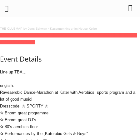
THE CLUBMAP by Jens Schwan
·
Kassettenkinder im House Keller
25
oct
(oct 25)
22:00
27
(oct 27)
06:00
Enorm in Form @ Kater
22:00 - 06:00
(27)
(GMT+02:00)
Kater
Event Details
Line up TBA…
english:
Raveaerobic Dance-Marathon at Kater with Aerobics, sports program and a
lot of good music!
Dresscode: ✰ SPORTY ✰
✰ Enorm great programme
✰ Enorm great DJ’s
✰ 80’s aerobics floor
✰ Performances by the „Katerobic Girls & Boys“