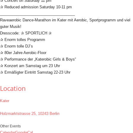
✰ Concert on Saturday 11 pm
✰ Reduced admission Saturday 10-11 pm
____________________________________
Raveaerobic Dance-Marathon im Kater mit Aerobic, Sportprogramm und viel
guter Musik!
Dresscode: ✰ SPORTLICH ✰
✰ Enorm tolles Programm
✰ Enorm tolle DJ’s
✰ 80er Jahre Aerobic-Floor
✰ Performance der „Katerobic Girls & Boys“
✰ Konzert am Samstag um 23 Uhr
✰ Ermäßigter Eintritt Samstag 22-23 Uhr
Location
Kater
Holzmarktstrasse 25, 10243 Berlin
Other Events
Calendar
GoogleCal