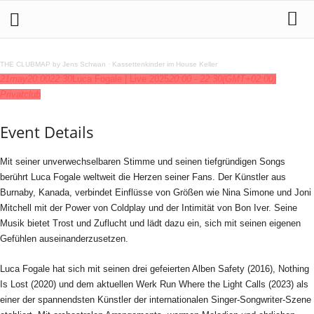
THE CLUBMAP by Jens Schwan
·
Kassettenkinder im House Keller
21
may
20:00
22:30
Luca Fogale | Live 2025
20:00 - 22:30
(GMT+02:00)
Privatclub
Event Details
Mit seiner unverwechselbaren Stimme und seinen tiefgründigen Songs
berührt Luca Fogale weltweit die Herzen seiner Fans. Der Künstler aus
Burnaby, Kanada, verbindet Einflüsse von Größen wie Nina Simone und Joni
Mitchell mit der Power von Coldplay und der Intimität von Bon Iver. Seine
Musik bietet Trost und Zuflucht und lädt dazu ein, sich mit seinen eigenen
Gefühlen auseinanderzusetzen.
Luca Fogale hat sich mit seinen drei gefeierten Alben Safety (2016), Nothing
Is Lost (2020) und dem aktuellen Werk Run Where the Light Calls (2023) als
einer der spannendsten Künstler der internationalen Singer-Songwriter-Szene