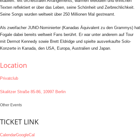
etabliert. Mit orchestralen Arrangements, warmen Melodien und ehrlichen
Texten reflektiert er über das Leben, seine Schönheit und Zerbrechlichkeit.
Seine Songs wurden weltweit über 250 Millionen Mal gestreamt.
Als zweifacher JUNO-Nominierter (Kanadas Äquivalent zu den Grammys) hat
Fogale dabei bereits weltweit Fans berührt. Er war unter anderem auf Tour
mit Dermot Kennedy sowie Brett Eldridge und spielte ausverkaufte Solo-
Konzerte in Kanada, den USA, Europa, Australien und Japan.
Location
Privatclub
Skalitzer Straße 85-86, 10997 Berlin
Other Events
TICKET LINK
Calendar
GoogleCal