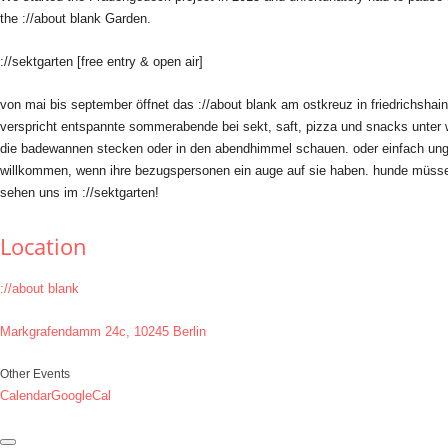
the ://about blank Garden.
://sektgarten [free entry & open air]
von mai bis september öffnet das ://about blank am ostkreuz in friedrichshai
verspricht entspannte sommerabende bei sekt, saft, pizza und snacks unter w
die badewannen stecken oder in den abendhimmel schauen. oder einfach ungestör
willkommen, wenn ihre bezugspersonen ein auge auf sie haben. hunde müssen 
sehen uns im ://sektgarten!
Location
://about blank
Markgrafendamm 24c, 10245 Berlin
Other Events
Calendar
GoogleCal