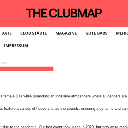
 DATE
CLUB STÄDTE
MAGAZINE
GUTE BARS
MEHR
IMPRESSUM
eller
23:30
(GMT+02:00)
://about blank
ons female DJs while promoting an inclusive atmosphere where all genders ar
 feature a variety of house and techno sounds, ensuring a dynamic and varied
due to the pandemic. Our last event took place in 2020, but now we're ready to