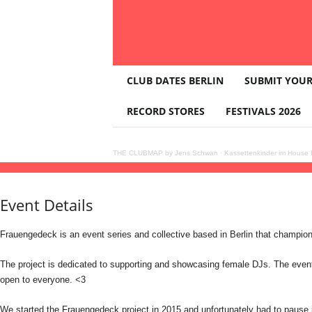
T
CLUB DATES BERLIN
SUBMIT YOUR
H
E
RECORD STORES
FESTIVALS 2026
C
L
U
THE CLUBMAP by Jens Schwan
·
Kassettenkinder im House K
B
13
aug
16:00
23:30
://sektgarten x Frauengedeck [free entry & open air]
16:00 - 
M
A
Event Details
P
Frauengedeck is an event series and collective based in Berlin that champi
The project is dedicated to supporting and showcasing female DJs. The events
open to everyone. <3
We started the Frauengedeck project in 2015 and unfortunately had to pause it 