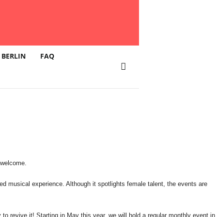
 BERLIN
FAQ
e welcome.
 musical experience. Although it spotlights female talent, the events are
 revive it! Starting in May this year, we will hold a regular monthly event in