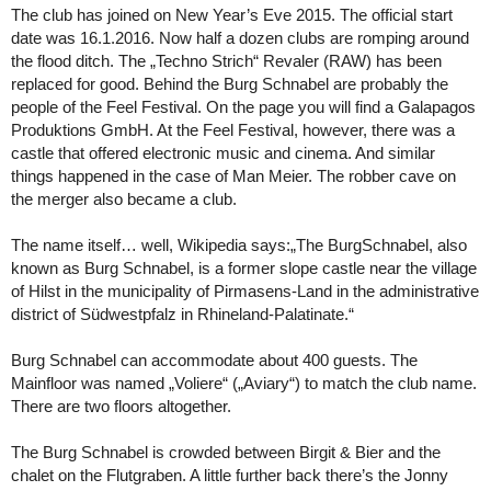
The club has joined on New Year’s Eve 2015. The official start
date was 16.1.2016. Now half a dozen clubs are romping around
the flood ditch. The „Techno Strich“ Revaler (RAW) has been
replaced for good. Behind the Burg Schnabel are probably the
people of the Feel Festival. On the page you will find a Galapagos
Produktions GmbH. At the Feel Festival, however, there was a
castle that offered electronic music and cinema. And similar
things happened in the case of Man Meier. The robber cave on
the merger also became a club.
The name itself… well, Wikipedia says:„The BurgSchnabel, also
known as Burg Schnabel, is a former slope castle near the village
of Hilst in the municipality of Pirmasens-Land in the administrative
district of Südwestpfalz in Rhineland-Palatinate.“
Burg Schnabel can accommodate about 400 guests. The
Mainfloor was named „Voliere“ („Aviary“) to match the club name.
There are two floors altogether.
The Burg Schnabel is crowded between Birgit & Bier and the
chalet on the Flutgraben. A little further back there’s the Jonny