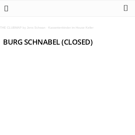
THE CLUBMAP by Jens Schwan
·
Kassettenkinder im House Keller
BURG SCHNABEL (CLOSED)