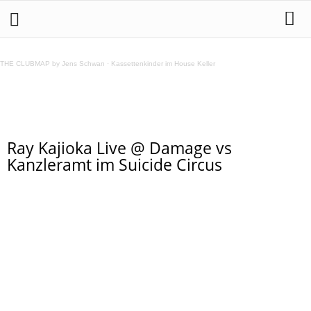
Ray Kajioka Live @ Damage vs Kanzleramt im Suicide
Circus
THE CLUBMAP by Jens Schwan
·
Kassettenkinder im House Keller
Teilen
Ray Kajioka Live @ Damage vs
Kanzleramt im Suicide Circus