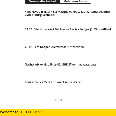
Verwandte Artikel
Mehr vom Autor
*VINYL+GUESTLIST* Bal Masqué w/ Joyce Muniz, Jama, ANouch
uvm at Burg Schnabel
13.02. Eclectique x Art Bei Ton w/ Electric Indigo @ ://AboutBlank
CRYPT II at Koepenickerstrasse18 *Interview
Nachtklub w/ Hot Since 82, GHEIST uvm at Watergate
Foursome – 2 Year Edition at Anita Berber
Welcome to THE CLUBMAP