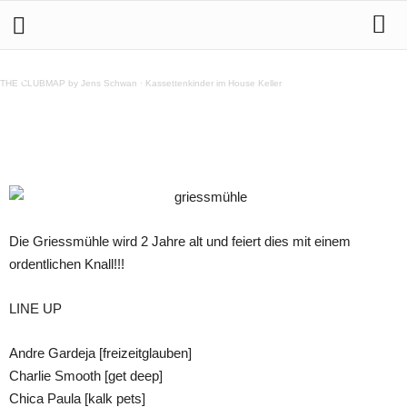
2 Jahre Griessmuehle | 17.5.2013
THE CLUBMAP by Jens Schwan
·
Kassettenkinder im House Keller
Teilen
Die Griessmühle wird 2 Jahre alt und feiert dies mit einem
ordentlichen Knall!!!
LINE UP
Andre Gardeja [freizeitglauben]
Charlie Smooth [get deep]
Chica Paula [kalk pets]