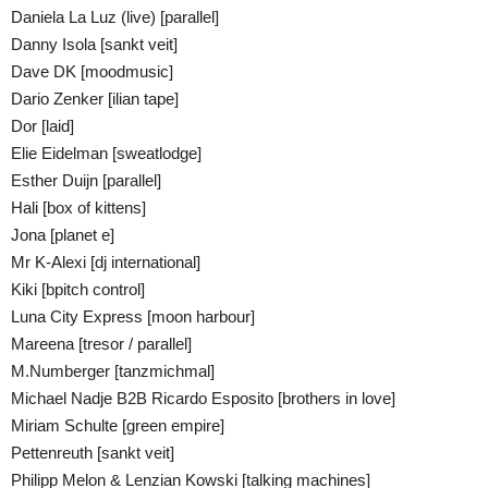
Daniela La Luz (live) [parallel]
Danny Isola [sankt veit]
Dave DK [moodmusic]
Dario Zenker [ilian tape]
Dor [laid]
Elie Eidelman [sweatlodge]
Esther Duijn [parallel]
Hali [box of kittens]
Jona [planet e]
Mr K-Alexi [dj international]
Kiki [bpitch control]
Luna City Express [moon harbour]
Mareena [tresor / parallel]
M.Numberger [tanzmichmal]
Michael Nadje B2B Ricardo Esposito [brothers in love]
Miriam Schulte [green empire]
Pettenreuth [sankt veit]
Philipp Melon & Lenzian Kowski [talking machines]