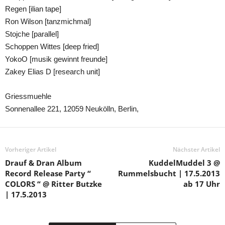
Regen [ilian tape]
Ron Wilson [tanzmichmal]
Stojche [parallel]
Schoppen Wittes [deep fried]
YokoO [musik gewinnt freunde]
Zakey Elias D [research unit]
Griessmuehle
Sonnenallee 221, 12059 Neukölln, Berlin,
Vorheriger Artikel
Nächster Artikel
Drauf & Dran Album
KuddelMuddel 3 @
Record Release Party “
Rummelsbucht | 17.5.2013
COLORS “ @ Ritter Butzke
ab 17 Uhr
| 17.5.2013