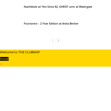
Nachtklub w/ Hot Since 82, GHEIST uvm at Watergate
Foursome – 2 Year Edition at Anita Berber
Welcome to THE CLUBMAP
Install
×