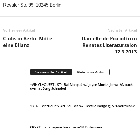
Revaler Str. 99, 10245 Berlin
Vorheriger Artikel
Nächster Artikel
Clubs in Berlin Mitte –
Danielle de Picciotto in
eine Bilanz
Renates Literatursalon
12.6.2013
Verwandte Artikel
Mehr vom Autor
*VINYL+GUESTLIST* Bal Masqué w/ Joyce Muniz, Jama, ANouch
uvm at Burg Schnabel
13.02. Eclectique x Art Bei Ton w/ Electric Indigo @ ://AboutBlank
CRYPT II at Koepenickerstrasse18 *Interview