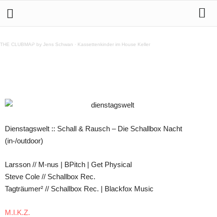
Dienstagswelt :: Schall & Rausch – Die Schallbox
Nacht (in-/outdoor)
THE CLUBMAP by Jens Schwan
·
Kassettenkinder im House Keller
Teilen
Dienstagswelt :: Schall & Rausch – Die Schallbox Nacht
(in-/outdoor)
Larsson // M-nus | BPitch | Get Physical
Steve Cole // Schallbox Rec.
Tagträumer² // Schallbox Rec. | Blackfox Music
M.I.K.Z.