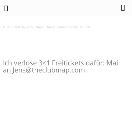
Beginner Soundsystem @ Festsaal Kreuzberg
29.6.2013
THE CLUBMAP by Jens Schwan
·
Kassettenkinder im House Keller
Teilen
Ich verlose 3×1 Freitickets dafür: Mail
an Jens@theclubmap.com