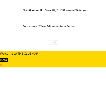
Nachtklub w/ Hot Since 82, GHEIST uvm at Watergate
Foursome – 2 Year Edition at Anita Berber
Welcome to THE CLUBMAP
Install
×