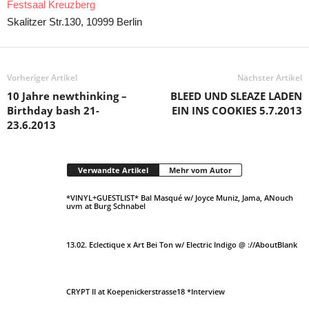
Festsaal Kreuzberg
Skalitzer Str.130, 10999 Berlin
Vorheriger Artikel
Nächster Artikel
10 Jahre newthinking –
BLEED UND SLEAZE LADEN
Birthday bash 21-
EIN INS COOKIES 5.7.2013
23.6.2013
Verwandte Artikel
Mehr vom Autor
*VINYL+GUESTLIST* Bal Masqué w/ Joyce Muniz, Jama, ANouch
uvm at Burg Schnabel
13.02. Eclectique x Art Bei Ton w/ Electric Indigo @ ://AboutBlank
CRYPT II at Koepenickerstrasse18 *Interview