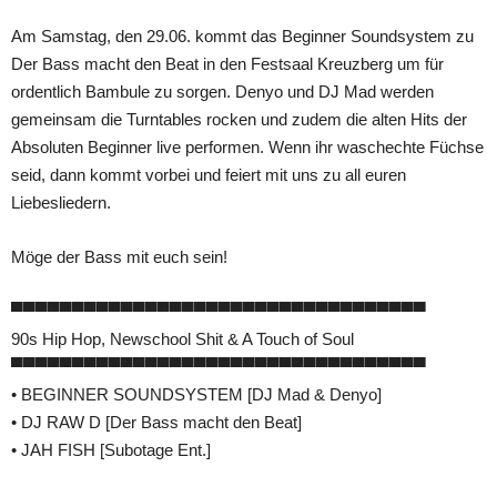
Am Samstag, den 29.06. kommt das Beginner Soundsystem zu
Der Bass macht den Beat in den Festsaal Kreuzberg um für
ordentlich Bambule zu sorgen. Denyo und DJ Mad werden
gemeinsam die Turntables rocken und zudem die alten Hits der
Absoluten Beginner live performen. Wenn ihr waschechte Füchse
seid, dann kommt vorbei und feiert mit uns zu all euren
Liebesliedern.
Möge der Bass mit euch sein!
▀▀▀▀▀▀▀▀▀▀▀▀▀▀▀▀▀▀▀▀▀▀▀▀▀▀▀▀▀▀▀▀▀▀
90s Hip Hop, Newschool Shit & A Touch of Soul
▀▀▀▀▀▀▀▀▀▀▀▀▀▀▀▀▀▀▀▀▀▀▀▀▀▀▀▀▀▀▀▀▀▀
• BEGINNER SOUNDSYSTEM [DJ Mad & Denyo]
• DJ RAW D [Der Bass macht den Beat]
• JAH FISH [Subotage Ent.]