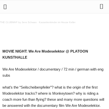
MOVIE NIGHT: We Are Modeselektor @ PLATOON
KUNSTHALLE
THE CLUBMAP by Jens Schwan
·
Kassettenkinder im House Keller
Teilen
MOVIE NIGHT: We Are Modeselektor @ PLATOON
KUNSTHALLE
We Are Modeselektor / documentary / 72 min / german with eng
subs
what’s the “Seilscheibenpfeiler”? what is the origin of the first
Modeselektor tracks? where is Monkeytown? why is riding a
coach more fun than flying? these and many more questions will
be answered with the documentary film We Are Modeselektor.