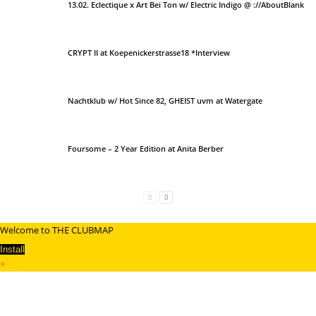
13.02. Eclectique x Art Bei Ton w/ Electric Indigo @ ://AboutBlank
CRYPT II at Koepenickerstrasse18 *Interview
Nachtklub w/ Hot Since 82, GHEIST uvm at Watergate
Foursome – 2 Year Edition at Anita Berber
Welcome to THE CLUBMAP
Install
×