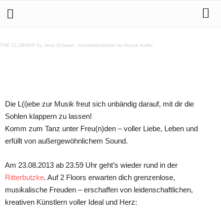
L(i)ebe zur Musik @ Ritter Butzke 23.8.2013
THE CLUBMAP by Jens Schwan
·
Kassettenkinder im House Keller
Teilen
Die L(i)ebe zur Musik freut sich unbändig darauf, mit dir die
Sohlen klappern zu lassen!
Komm zum Tanz unter Freu(n)den – voller Liebe, Leben und
erfüllt von außergewöhnlichem Sound.
Am 23.08.2013 ab 23.59 Uhr geht’s wieder rund in der
Ritterbutzke
. Auf 2 Floors erwarten dich grenzenlose,
musikalische Freuden – erschaffen von leidenschaftlichen,
kreativen Künstlern voller Ideal und Herz: