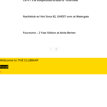
CRYPT II at Koepenickerstrasse18 *Interview
Nachtklub w/ Hot Since 82, GHEIST uvm at Watergate
Foursome – 2 Year Edition at Anita Berber
Welcome to THE CLUBMAP
Install
×