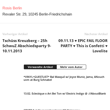
Rosis Berlin
Revaler Str. 29, 10245 Berlin-Friedrichshain
Vorheriger Artikel
Nächster Artikel
Tschüss Kreuzberg – 25h
09.11.13 ♥ EPIC FAIL FLOOR
SchwuZ Abschiedsparty 9-
PARTY ♥ This is Confetti ♥
10.11.2013
Lovelite
Verwandte Artikel
Mehr vom Autor
*VINYL+GUESTLIST* Bal Masqué w/ Joyce Muniz, Jama, ANouch
uvm at Burg Schnabel
13.02. Eclectique x Art Bei Ton w/ Electric Indigo @ ://AboutBlank