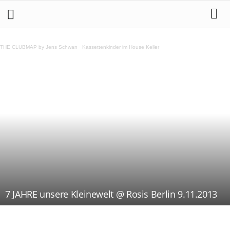
THE CLUBMAP by Jens Schwan
·
Kassettenkinder im House Keller
7 JAHRE unsere Kleinewelt @ Rosis Berlin 9.11.2013