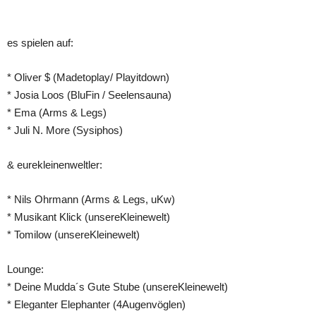
Teilen
es spielen auf:
* Oliver $ (Madetoplay/ Playitdown)
* Josia Loos (BluFin / Seelensauna)
* Ema (Arms & Legs)
* Juli N. More (Sysiphos)
& eurekleinenweltler:
* Nils Ohrmann (Arms & Legs, uKw)
* Musikant Klick (unsereKleinewelt)
* Tomilow (unsereKleinewelt)
Lounge:
* Deine Mudda´s Gute Stube (unsereKleinewelt)
* Eleganter Elephanter (4Augenvöglen)