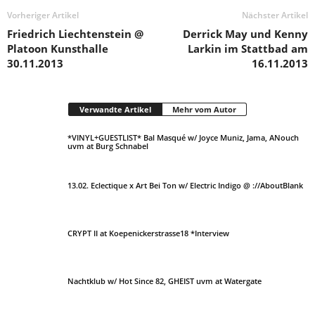
Vorheriger Artikel
Nächster Artikel
Friedrich Liechtenstein @
Derrick May und Kenny
Platoon Kunsthalle
Larkin im Stattbad am
30.11.2013
16.11.2013
Verwandte Artikel
Mehr vom Autor
*VINYL+GUESTLIST* Bal Masqué w/ Joyce Muniz, Jama, ANouch
uvm at Burg Schnabel
13.02. Eclectique x Art Bei Ton w/ Electric Indigo @ ://AboutBlank
CRYPT II at Koepenickerstrasse18 *Interview
Nachtklub w/ Hot Since 82, GHEIST uvm at Watergate