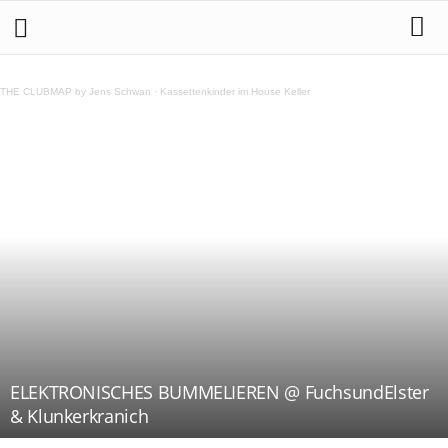
THE CLUBMAP by Jens Schwan
·
Kassettenkinder im House Keller
ELEKTRONISCHES BUMMELIEREN @ FuchsundElster
& Klunkerkranich