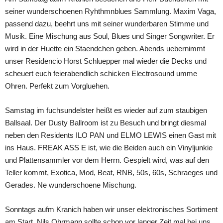
seiner wunderschoenen Ryhthmnblues Sammlung. Maxim Vaga,
passend dazu, beehrt uns mit seiner wunderbaren Stimme und
Musik. Eine Mischung aus Soul, Blues und Singer Songwriter. Er
wird in der Huette ein Staendchen geben. Abends uebernimmt
unser Residencio Horst Schluepper mal wieder die Decks und
scheuert euch feierabendlich schicken Electrosound umme
Ohren. Perfekt zum Vorgluehen.
Samstag im fuchsundelster heißt es wieder auf zum staubigen
Ballsaal. Der Dusty Ballroom ist zu Besuch und bringt diesmal
neben den Residents ILO PAN und ELMO LEWIS einen Gast mit
ins Haus. FREAK ASS E ist, wie die Beiden auch ein Vinyljunkie
und Plattensammler vor dem Herrn. Gespielt wird, was auf den
Teller kommt, Exotica, Mod, Beat, RNB, 50s, 60s, Schraeges und
Gerades. Ne wunderschoene Mischung.
Sonntags aufm Kranich haben wir unser elektronisches Sortiment
am Start. Nils Ohrmann sollte schon vor langer Zeit mal bei uns