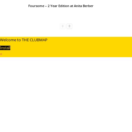
Foursome – 2 Year Edition at Anita Berber
Welcome to THE CLUBMAP
Install
×