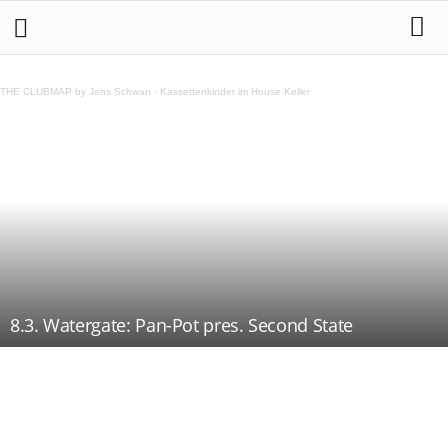
THE CLUBMAP by Jens Schwan
·
Kassettenkinder im House Keller
8.3. Watergate: Pan-Pot pres. Second State
Teilen