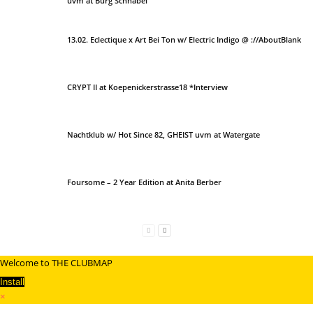
uvm at Burg Schnabel
13.02. Eclectique x Art Bei Ton w/ Electric Indigo @ ://AboutBlank
CRYPT II at Koepenickerstrasse18 *Interview
Nachtklub w/ Hot Since 82, GHEIST uvm at Watergate
Foursome – 2 Year Edition at Anita Berber
Welcome to THE CLUBMAP
Install
×