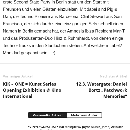
erste Second State Party in Berlin statt um den Start mit
Freunden und vielen Gästen einzuleiten. Mit dabei sind Pig &
Dan, die Techno Pioniere aus Barcelona, Clint Stewart aus San
Francisco, der sich durch seine einzigartigen Sets schnell einen
Namen in Berlin gemacht hat, der Amnesia Ibiza Resident Mar-T
und das Produzenten-Duo Hinz & Ruhmhardt, von denen einige
Techno-Tracks in den Startlöchern stehen. Auf welchem Label?
Man darf gespannt sein… :)
Vorheriger Artikel
Nächster Artikel
KIK – ONE = Kunst Series
12.3. Watergate: Daniel
Opening Exhibition @ Kino
Bortz „Patchwork
International
Memories“
Verwandte Artikel
Mehr vom Autor
*VINYL+GUESTLIST* Bal Masqué w/ Joyce Muniz, Jama, ANouch