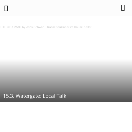
THE CLUBMAP by Jens Schwan
·
Kassettenkinder im House Keller
15.3. Watergate: Local Talk
Teilen