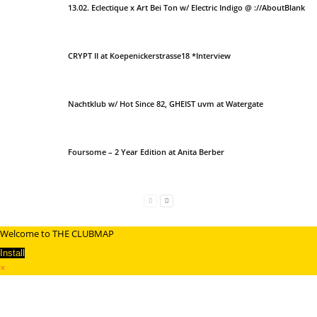
13.02. Eclectique x Art Bei Ton w/ Electric Indigo @ ://AboutBlank
CRYPT II at Koepenickerstrasse18 *Interview
Nachtklub w/ Hot Since 82, GHEIST uvm at Watergate
Foursome – 2 Year Edition at Anita Berber
Welcome to THE CLUBMAP
Install
×