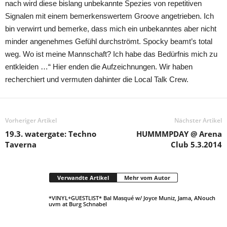
nach wird diese bislang unbekannte Spezies von repetitiven
Signalen mit einem bemerkenswertem Groove angetrieben. Ich
bin verwirrt und bemerke, dass mich ein unbekanntes aber nicht
minder angenehmes Gefühl durchströmt. Spocky beamt’s total
weg. Wo ist meine Mannschaft? Ich habe das Bedürfnis mich zu
entkleiden …“ Hier enden die Aufzeichnungen. Wir haben
recherchiert und vermuten dahinter die Local Talk Crew.
Vorheriger Artikel
Nächster Artikel
19.3. watergate: Techno
HUMMMPDAY @ Arena
Taverna
Club 5.3.2014
Verwandte Artikel
Mehr vom Autor
*VINYL+GUESTLIST* Bal Masqué w/ Joyce Muniz, Jama, ANouch
uvm at Burg Schnabel