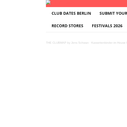
T
CLUB DATES BERLIN
SUBMIT YOUR
H
E
RECORD STORES
FESTIVALS 2026
C
L
U
THE CLUBMAP by Jens Schwan
·
Kassettenkinder im House K
B
M
A
P