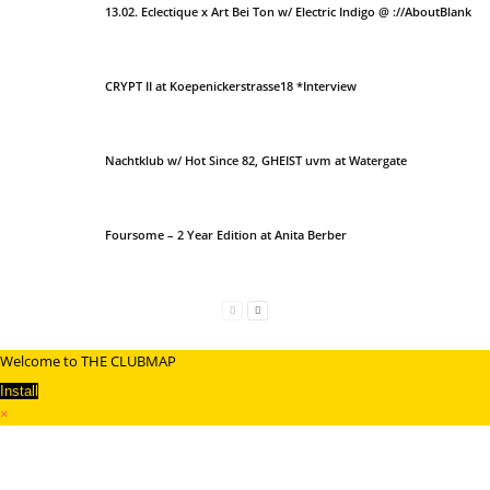
13.02. Eclectique x Art Bei Ton w/ Electric Indigo @ ://AboutBlank
CRYPT II at Koepenickerstrasse18 *Interview
Nachtklub w/ Hot Since 82, GHEIST uvm at Watergate
Foursome – 2 Year Edition at Anita Berber
Welcome to THE CLUBMAP
Install
×