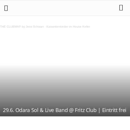
THE CLUBMAP by Jens Schwan
·
Kassettenkinder im House Keller
29.6. Odara Sol & Live Band @ Fritz Club | Eintritt frei