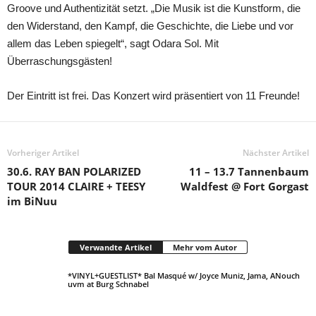
Groove und Authentizität setzt. „Die Musik ist die Kunstform, die
den Widerstand, den Kampf, die Geschichte, die Liebe und vor
allem das Leben spiegelt“, sagt Odara Sol. Mit
Überraschungsgästen!
Der Eintritt ist frei. Das Konzert wird präsentiert von 11 Freunde!
Vorheriger Artikel
Nächster Artikel
30.6. RAY BAN POLARIZED
11 – 13.7 Tannenbaum
TOUR 2014 CLAIRE + TEESY
Waldfest @ Fort Gorgast
im BiNuu
Verwandte Artikel
Mehr vom Autor
*VINYL+GUESTLIST* Bal Masqué w/ Joyce Muniz, Jama, ANouch
uvm at Burg Schnabel