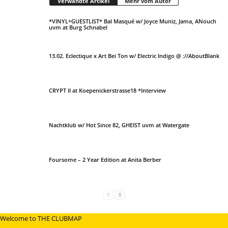
Verwandte Artikel
Mehr vom Autor
*VINYL+GUESTLIST* Bal Masqué w/ Joyce Muniz, Jama, ANouch
uvm at Burg Schnabel
13.02. Eclectique x Art Bei Ton w/ Electric Indigo @ ://AboutBlank
CRYPT II at Koepenickerstrasse18 *Interview
Nachtklub w/ Hot Since 82, GHEIST uvm at Watergate
Foursome – 2 Year Edition at Anita Berber
Welcome to THE CLUBMAP