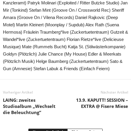
Kanzleramt) Patryk Molinari (Exploited / Ritter Butzke Studio) Jan
Mir (Tonkind) Stefan Mint (Groove On / Crossworld Rec) Sheriff
Amara (Groove On / Vilena Records) Daniel Rajkovic (Deep
Motel) Martin Kleinert (Moonplay / Supdub) Alex Rath (Suena
Hermosa) Fräulein Traumberg*live (Zuckertuetentraum) Gutzeit &
Wandel*live (Zuckertuetentraum) Florian Rietze*live (Delicieuse
Musique) Mate (Rummels Bucht) Katja St. (Stilwästerkompanie)
Goldyn (Plötzlich) Julie Chance (My House) Edler & Meerkats
(Plötzlich Musik) Helge Baumberg (Zuckertuetentraum) Sato &
Gun (Amnesie) Stefan Labuk & Friends (Einfach Feiern)
Vorheriger Artikel
Nächster Artikel
LAING: zweites
13.9. KAPUTT! SESSION –
Studioalbum „Wechselt
EXTRA @ Fisere Miese
die Beleuchtung“