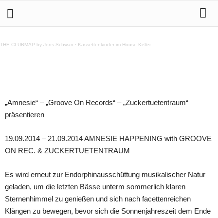
19.9. AMNESIE HAPPENING with GROOVE ON REC. &
ZUCKERTUETENTRAUM
THE CLUBMAP by Jens Schwan
·
Kassettenkinder im House Keller
Teilen
„Amnesie“ – „Groove On Records“ – „Zuckertuetentraum“
präsentieren
19.09.2014 – 21.09.2014 AMNESIE HAPPENING with GROOVE
ON REC. & ZUCKERTUETENTRAUM
Es wird erneut zur Endorphinausschüttung musikalischer Natur
geladen, um die letzten Bässe unterm sommerlich klaren
Sternenhimmel zu genießen und sich nach facettenreichen
Klängen zu bewegen, bevor sich die Sonnenjahreszeit dem Ende