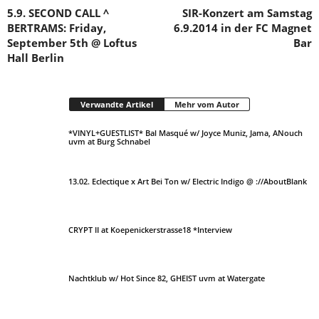
5.9. SECOND CALL ^
SIR-Konzert am Samstag
BERTRAMS: Friday,
6.9.2014 in der FC Magnet
September 5th @ Loftus
Bar
Hall Berlin
Verwandte Artikel
Mehr vom Autor
*VINYL+GUESTLIST* Bal Masqué w/ Joyce Muniz, Jama, ANouch
uvm at Burg Schnabel
13.02. Eclectique x Art Bei Ton w/ Electric Indigo @ ://AboutBlank
CRYPT II at Koepenickerstrasse18 *Interview
Nachtklub w/ Hot Since 82, GHEIST uvm at Watergate