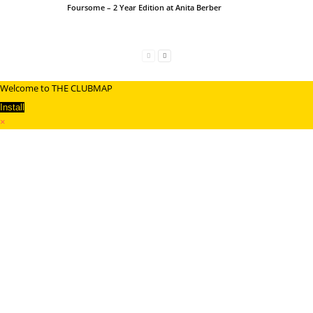
Foursome – 2 Year Edition at Anita Berber
Welcome to THE CLUBMAP
Install
×