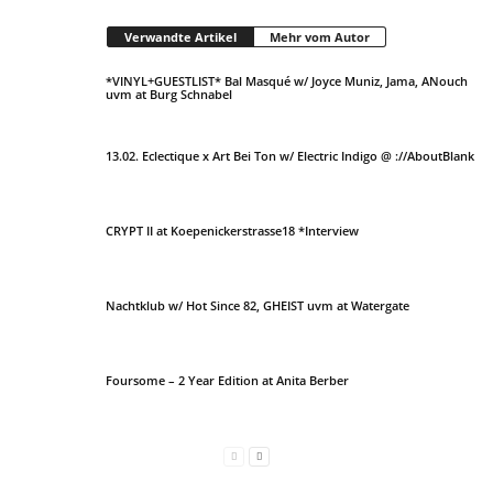
Verwandte Artikel
Mehr vom Autor
*VINYL+GUESTLIST* Bal Masqué w/ Joyce Muniz, Jama, ANouch
uvm at Burg Schnabel
13.02. Eclectique x Art Bei Ton w/ Electric Indigo @ ://AboutBlank
CRYPT II at Koepenickerstrasse18 *Interview
Nachtklub w/ Hot Since 82, GHEIST uvm at Watergate
Foursome – 2 Year Edition at Anita Berber