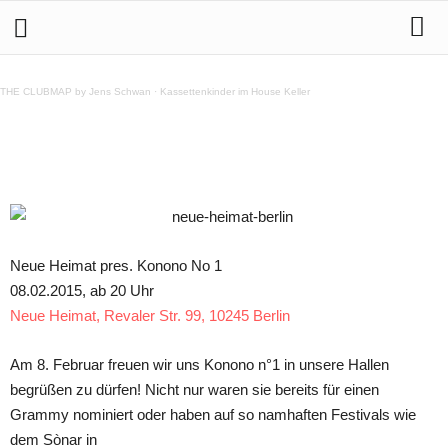
8.2. Neue Heimat pres. Konono No 1
THE CLUBMAP by Jens Schwan
·
Kassettenkinder im House Keller
Teilen
Neue Heimat pres. Konono No 1
08.02.2015, ab 20 Uhr
Neue Heimat, Revaler Str. 99, 10245 Berlin
Am 8. Februar freuen wir uns Konono n°1 in unsere Hallen
begrüßen zu dürfen! Nicht nur waren sie bereits für einen
Grammy nominiert oder haben auf so namhaften Festivals wie
dem Sònar in