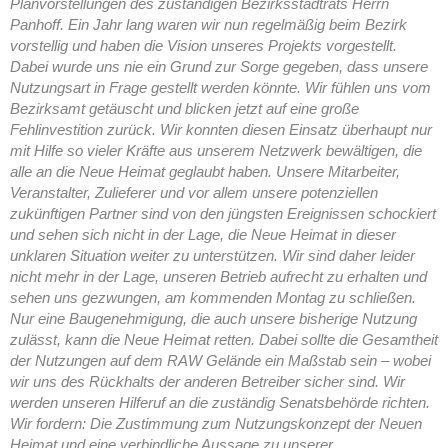
Planvorstellungen des zuständigen Bezirksstadtrats Herrn
Panhoff. Ein Jahr lang waren wir nun regelmäßig beim Bezirk
vorstellig und haben die Vision unseres Projekts vorgestellt.
Dabei wurde uns nie ein Grund zur Sorge gegeben, dass unsere
Nutzungsart in Frage gestellt werden könnte. Wir fühlen uns vom
Bezirksamt getäuscht und blicken jetzt auf eine große
Fehlinvestition zurück. Wir konnten diesen Einsatz überhaupt nur
mit Hilfe so vieler Kräfte aus unserem Netzwerk bewältigen, die
alle an die Neue Heimat geglaubt haben. Unsere Mitarbeiter,
Veranstalter, Zulieferer und vor allem unsere potenziellen
zukünftigen Partner sind von den jüngsten Ereignissen schockiert
und sehen sich nicht in der Lage, die Neue Heimat in dieser
unklaren Situation weiter zu unterstützen. Wir sind daher leider
nicht mehr in der Lage, unseren Betrieb aufrecht zu erhalten und
sehen uns gezwungen, am kommenden Montag zu schließen.
Nur eine Baugenehmigung, die auch unsere bisherige Nutzung
zulässt, kann die Neue Heimat retten. Dabei sollte die Gesamtheit
der Nutzungen auf dem RAW Gelände ein Maßstab sein – wobei
wir uns des Rückhalts der anderen Betreiber sicher sind. Wir
werden unseren Hilferuf an die zuständig Senatsbehörde richten.
Wir fordern: Die Zustimmung zum Nutzungskonzept der Neuen
Heimat und eine verbindliche Aussage zu unserer