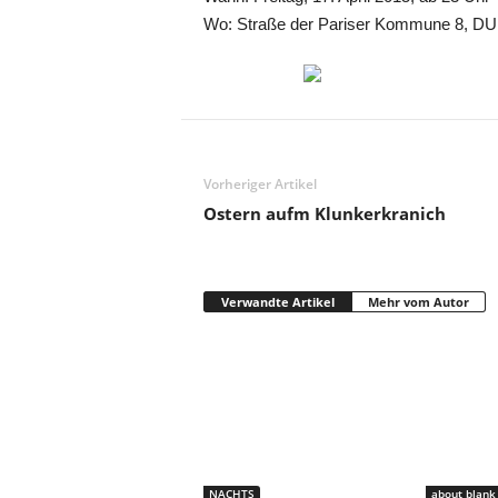
Wo: Straße der Pariser Kommune 8, DU
Vorheriger Artikel
Ostern aufm Klunkerkranich
Verwandte Artikel
Mehr vom Autor
NACHTS
about blank 