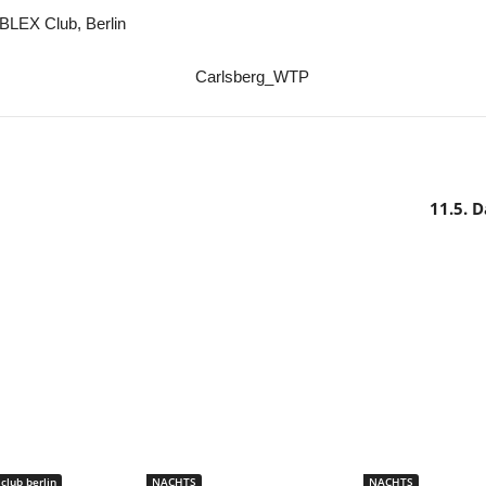
BLEX Club, Berlin
11.5. 
club berlin
NACHTS
NACHTS