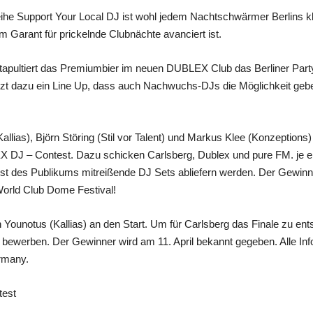
eihe Support Your Local DJ ist wohl jedem Nachtschwärmer Berlins kla
nem Garant für prickelnde Clubnächte avanciert ist.
apultiert das Premiumbier im neuen DUBLEX Club das Berliner Part
nzt dazu ein Line Up, dass auch Nachwuchs-DJs die Möglichkeit geb
lias), Björn Störing (Stil vor Talent) und Markus Klee (Konzeptions)
 DJ – Contest. Dazu schicken Carlsberg, Dublex und pure FM. je 
st des Publikums mitreißende DJ Sets abliefern werden. Der Gewinn
orld Club Dome Festival!
n Younotus (Kallias) an den Start. Um für Carlsberg das Finale zu 
 bewerben. Der Gewinner wird am 11. April bekannt gegeben. Alle Inf
rmany.
test