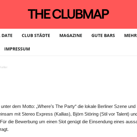
erg feiert unter dem 
 DATE
CLUB STÄDTE
MAGAZINE
GUTE BARS
MEHR
IMPRESSUM
e Party“ im DUBLEX C
eller
erg unter dem Motto: „Where’s The Party“ die lokale Berliner Szene u
nsam mit Stereo Express (Kallias), Björn Störing (Stil vor Talent) u
r die Bewerbung um einen Slot genügt die Einsendung eines aussag
ragt.