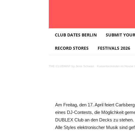
T
17.4. Carlsb
CLUB DATES BERLIN
SUBMIT YOUR
H
E
RECORD STORES
FESTIVALS 2026
„Where’s Th
C
L
U
THE CLUBMAP by Jens Schwan
·
Kassettenkinder im House K
B
M
A
P
Teilen
Am Freitag, den 17. April feiert Carlsb
eines DJ-Contests, die Möglichkeit gemei
DUBLEX Club an den Decks zu stehen. Fü
Alle Styles elektronischer Musik sind gef