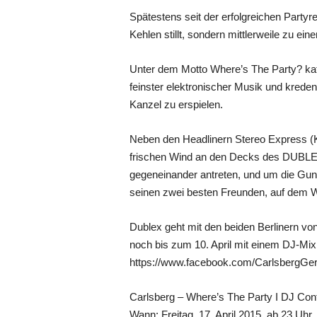
Spätestens seit der erfolgreichen Partyr
Kehlen stillt, sondern mittlerweile zu ei
Unter dem Motto Where’s The Party? kat
feinster elektronischer Musik und krede
Kanzel zu erspielen.
Neben den Headlinern Stereo Express (Kal
frischen Wind an den Decks des DUBLEX
gegeneinander antreten, und um die Gun
seinen zwei besten Freunden, auf dem W
Dublex geht mit den beiden Berlinern vo
noch bis zum 10. April mit einem DJ-Mix
https://www.facebook.com/CarlsbergGe
Carlsberg – Where’s The Party I DJ Con
Wann: Freitag, 17. April 2015, ab 23 Uhr