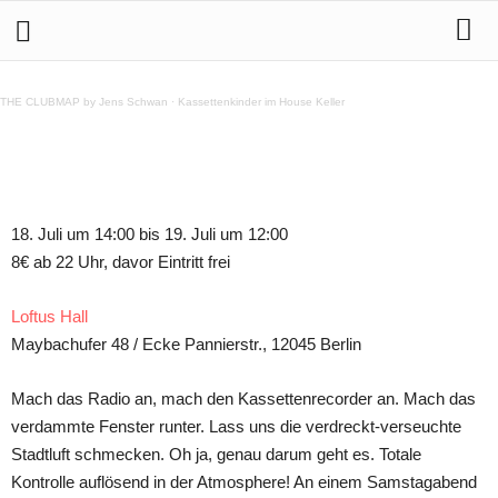
18.7. – 2 JAHRE HERZ&LEBER FESTIVAL @ Loftus Hall
THE CLUBMAP by Jens Schwan
·
Kassettenkinder im House Keller
Teilen
18. Juli um 14:00 bis 19. Juli um 12:00
8€ ab 22 Uhr, davor Eintritt frei
Loftus Hall
Maybachufer 48 / Ecke Pannierstr., 12045 Berlin
Mach das Radio an, mach den Kassettenrecorder an. Mach das
verdammte Fenster runter. Lass uns die verdreckt-verseuchte
Stadtluft schmecken. Oh ja, genau darum geht es. Totale
Kontrolle auflösend in der Atmosphere! An einem Samstagabend