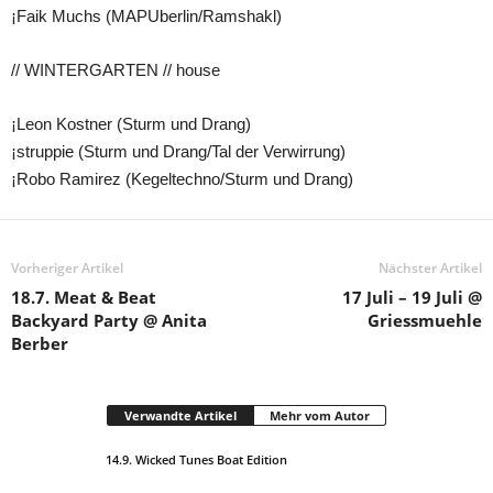
¡Faik Muchs (MAPUberlin/Ramshakl)
// WINTERGARTEN // house
¡Leon Kostner (Sturm und Drang)
¡struppie (Sturm und Drang/Tal der Verwirrung)
¡Robo Ramirez (Kegeltechno/Sturm und Drang)
Vorheriger Artikel
Nächster Artikel
18.7. Meat & Beat
17 Juli – 19 Juli @
Backyard Party @ Anita
Griessmuehle
Berber
Verwandte Artikel
Mehr vom Autor
14.9. Wicked Tunes Boat Edition