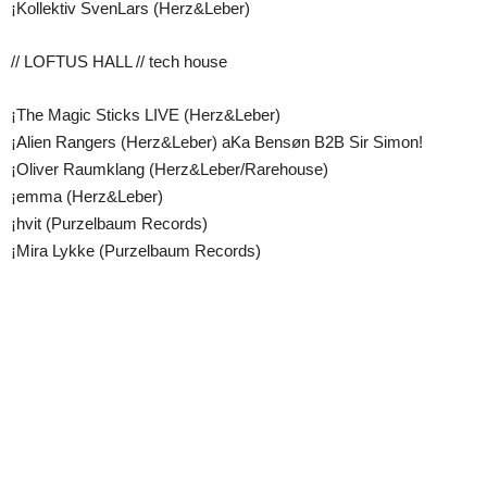
¡Kollektiv SvenLars (Herz&Leber)
// LOFTUS HALL // tech house
¡The Magic Sticks LIVE (Herz&Leber)
¡Alien Rangers (Herz&Leber) aKa Bensøn B2B Sir Simon!
¡Oliver Raumklang (Herz&Leber/Rarehouse)
¡emma (Herz&Leber)
¡hvit (Purzelbaum Records)
¡Mira Lykke (Purzelbaum Records)