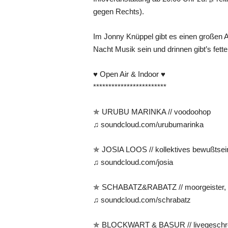
gegen Rechts).
Im Jonny Knüppel gibt es einen großen A
Nacht Musik sein und drinnen gibt’s fett
♥ Open Air & Indoor ♥
************************
✯ URUBU MARINKA // voodoohop
♫ soundcloud.com/urubumarinka
✯ JOSIA LOOS // kollektives bewußtsei
♫ soundcloud.com/josia
✯ SCHABATZ&RABATZ // moorgeister, 
♫ soundcloud.com/schrabatz
✯ BLOCKWART & BASUR // livegeschr