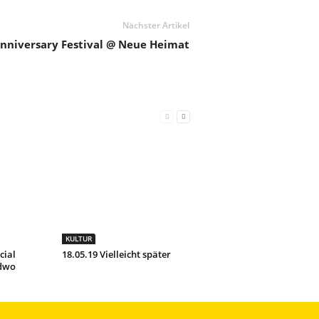
Nächster Artikel
Anniversary Festival @ Neue Heimat
KULTUR
cial
18.05.19 Vielleicht später
ndwo