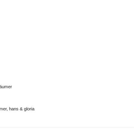
räumer
er, hans & gloria