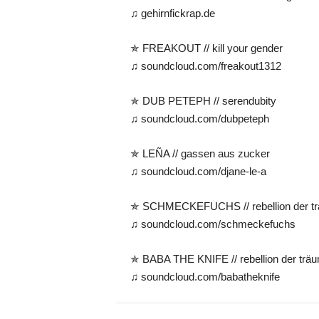
♫ gehirnfickrap.de
✯ FREAKOUT // kill your gender
♫ soundcloud.com/freakout1312
✯ DUB PETEPH // serendubity
♫ soundcloud.com/dubpeteph
✯ LEÑA // gassen aus zucker
♫ soundcloud.com/djane-le-a
✯ SCHMECKEFUCHS // rebellion der t
♫ soundcloud.com/schmeckefuchs
✯ BABA THE KNIFE // rebellion der träum
♫ soundcloud.com/babatheknife