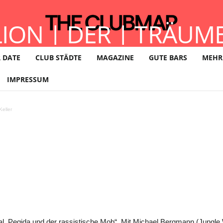
LION | DER | TRÄUM
TAKEL (Open Air & I
 DATE
CLUB STÄDTE
MAGAZINE
GUTE BARS
MEHR
IMPRESSUM
eller
ital, Pegida und der rassistische Mob“. Mit Michael Bergmann (Jungle