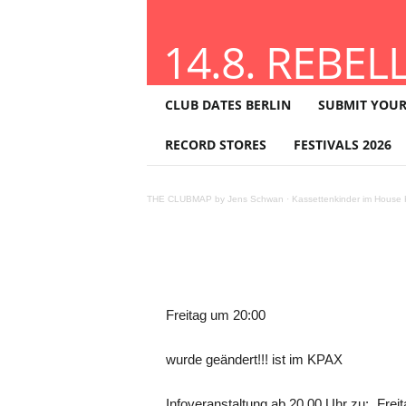
14.8. REBEL
T
SOMMERSPEK
CLUB DATES BERLIN
SUBMIT YOUR
H
E
RECORD STORES
FESTIVALS 2026
KPAX
C
L
U
THE CLUBMAP by Jens Schwan
·
Kassettenkinder im House K
B
M
A
P
Teilen
Freitag um 20:00
wurde geändert!!! ist im KPAX
Infoveranstaltung ab 20.00 Uhr zu: „Fre