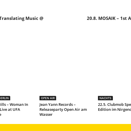
 Translating Music @
20.8. MOSAIK – 1st 
ERLIN
OPEN AIR
NACHTS
 Mills – Woman In
Jean Yann Records –
22.5. Clubmob Spe
Live at UFA
Releaseparty Open Air am
Edition im Nirge
e
Wasser