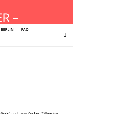
ER –
ndoor) im
 BERLIN
FAQ
 World) und Lena Zucker (Offensive