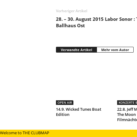
Vorheriger Artikel
28. – 30. August 2015 Labor Sonor :
Ballhaus Ost
Verwandte Artikel
Mehr vom Autor
OPEN AIR
KONZERTE B
14.9. Wicked Tunes Boat
22.8. Jeff
Edition
The Moon 
Filmnächt
Welcome to THE CLUBMAP