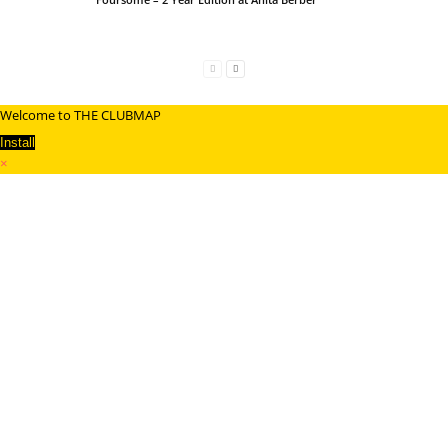
Welcome to THE CLUBMAP
Install
×