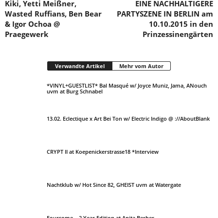
Kiki, Yetti Meißner,
EINE NACHHALTIGERE
Wasted Ruffians, Ben Bear
PARTYSZENE IN BERLIN am
& Igor Ochoa @
10.10.2015 in den
Praegewerk
Prinzessinengärten
Verwandte Artikel
Mehr vom Autor
*VINYL+GUESTLIST* Bal Masqué w/ Joyce Muniz, Jama, ANouch
uvm at Burg Schnabel
13.02. Eclectique x Art Bei Ton w/ Electric Indigo @ ://AboutBlank
CRYPT II at Koepenickerstrasse18 *Interview
Nachtklub w/ Hot Since 82, GHEIST uvm at Watergate
Foursome – 2 Year Edition at Anita Berber