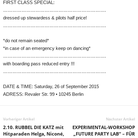
FIRST CLASS SPECIAL:
………………………………………………………….
dressed up stewardess & pilots half price!
………………………………………………………….
*do not remain seated*
*in case of an emergency keep on dancing*
………………………………………………………….
with boarding pass reduced entry !!!
………………………………………………………….
DATE & TIME: Saturday, 26 of September 2015
ADRESS: Revaler Str. 99 • 10245 Berlin
Vorheriger Artikel
Nächster Artikel
2.10. RUBBEL DIE KATZ mit
EXPERIMENTAL-WORKSHOP
Hitparaden Helga, Niconé,
„FUTURE PARTY LAB“ – FÜR