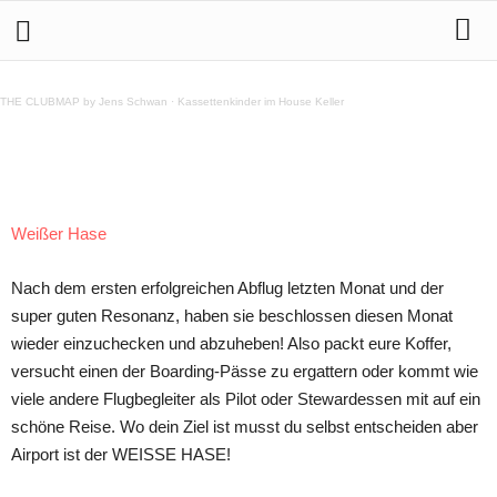
26.9. UP In The AIR @ Weißer Hase
THE CLUBMAP by Jens Schwan
·
Kassettenkinder im House Keller
Teilen
Weißer Hase
Nach dem ersten erfolgreichen Abflug letzten Monat und der
super guten Resonanz, haben sie beschlossen diesen Monat
wieder einzuchecken und abzuheben! Also packt eure Koffer,
versucht einen der Boarding-Pässe zu ergattern oder kommt wie
viele andere Flugbegleiter als Pilot oder Stewardessen mit auf ein
schöne Reise. Wo dein Ziel ist musst du selbst entscheiden aber
Airport ist der WEISSE HASE!