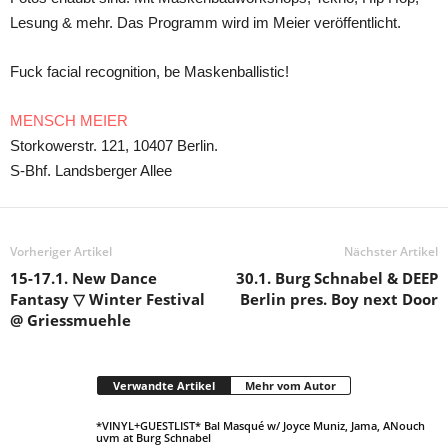
Lesung & mehr. Das Programm wird im Meier veröffentlicht.
Fuck facial recognition, be Maskenballistic!
MENSCH MEIER
Storkowerstr. 121, 10407 Berlin.
S-Bhf. Landsberger Allee
Vorheriger Artikel
Nächster Artikel
15-17.1. New Dance
30.1. Burg Schnabel & DEEP
Fantasy ▽ Winter Festival
Berlin pres. Boy next Door
@ Griessmuehle
Verwandte Artikel
Mehr vom Autor
*VINYL+GUESTLIST* Bal Masqué w/ Joyce Muniz, Jama, ANouch
uvm at Burg Schnabel