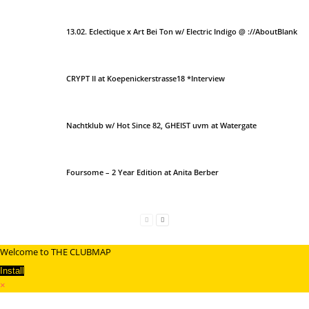
13.02. Eclectique x Art Bei Ton w/ Electric Indigo @ ://AboutBlank
CRYPT II at Koepenickerstrasse18 *Interview
Nachtklub w/ Hot Since 82, GHEIST uvm at Watergate
Foursome – 2 Year Edition at Anita Berber
Welcome to THE CLUBMAP
Install
×