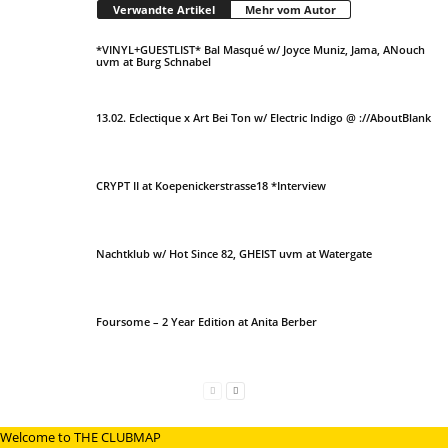
Verwandte Artikel
Mehr vom Autor
*VINYL+GUESTLIST* Bal Masqué w/ Joyce Muniz, Jama, ANouch
uvm at Burg Schnabel
13.02. Eclectique x Art Bei Ton w/ Electric Indigo @ ://AboutBlank
CRYPT II at Koepenickerstrasse18 *Interview
Nachtklub w/ Hot Since 82, GHEIST uvm at Watergate
Foursome – 2 Year Edition at Anita Berber
Welcome to THE CLUBMAP