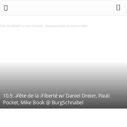
THE CLUBMAP by Jens Schwan
·
Kassettenkinder im House Keller
10.9. ℱête de la ℒiberté w/ Daniel Dreier, Pauli
Pocket, Mike Book @ BurgSchnabel
Teilen