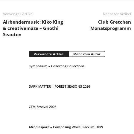
Vorheriger Artikel
Nächster Artikel
Airbendermusic: Kiko King
Club Gretchen
& creativemaze – Gnothi
Monatsprogramm
Seauton
Verwandte Artikel
Mehr vom Autor
Symposium – Collecting Collections
DARK MATTER – FOREST SEASONS 2026
CTM Festival 2026
Afrodiaspora – Composing While Black im HKW