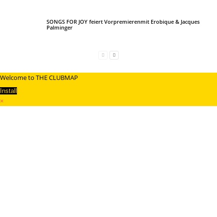
SONGS FOR JOY feiert Vorpremierenmit Erobique & Jacques
Palminger
Welcome to THE CLUBMAP
Install
×