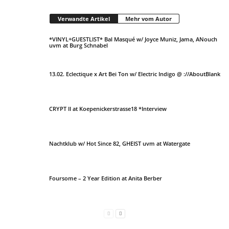
Verwandte Artikel
Mehr vom Autor
*VINYL+GUESTLIST* Bal Masqué w/ Joyce Muniz, Jama, ANouch
uvm at Burg Schnabel
13.02. Eclectique x Art Bei Ton w/ Electric Indigo @ ://AboutBlank
CRYPT II at Koepenickerstrasse18 *Interview
Nachtklub w/ Hot Since 82, GHEIST uvm at Watergate
Foursome – 2 Year Edition at Anita Berber