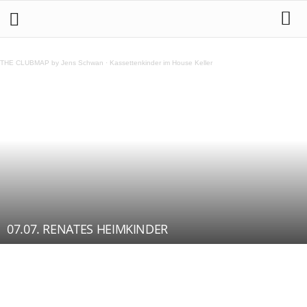
THE CLUBMAP by Jens Schwan
·
Kassettenkinder im House Keller
07.07. RENATES HEIMKINDER
Teilen