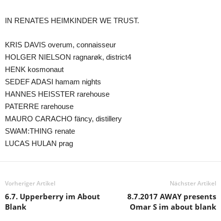
IN RENATES HEIMKINDER WE TRUST.
KRIS DAVIS overum, connaisseur
HOLGER NIELSON ragnarøk, district4
HENK kosmonaut
SEDEF ADASI hamam nights
HANNES HEISSTER rarehouse
PATERRE rarehouse
MAURO CARACHO fäncy, distillery
SWAM:THING renate
LUCAS HULAN prag
Vorheriger Artikel
Nächster Artikel
6.7. Upperberry im About
8.7.2017 AWAY presents
Blank
Omar S im about blank