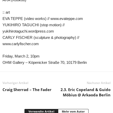
:: art
EVA TEPPE (video works) // www.evateppe.com
YUKIHIRO TAGUCHI (stop motion) //
yukihirotaguchi.wordpress.com
CARLY FISCHER (sculpture & photography) //
www.carlyfischer.com
Friday, March 2, 10pm
OHM Gallery – Köpenicker Straße 70, 10179 Berlin
Vorheriger Artikel
Nächster Artikel
Craig Sherrad – The Fader
2.3. Eric Copeland & Guido
Möbius @ Arkaoda Berlin
Verwandte Artikel
Mehr vom Autor