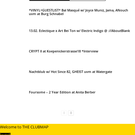
*VINYL+GUESTLIST* Bal Masqué w/ Joyce Muniz, Jama, ANouch
uvm at Burg Schnabel
13.02. Eclectique x Art Bei Ton w/ Electric Indigo @ ://AboutBlank
CRYPT II at Koepenickerstrasse18 *Interview
Nachtklub w/ Hot Since 82, GHEIST uvm at Watergate
Foursome – 2 Year Edition at Anita Berber
Welcome to THE CLUBMAP