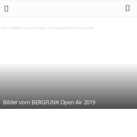
THE CLUBMAP by Jens Schwan
·
Kassettenkinder im House Keller
Bilder vom BERGFUNK Open Air 2019
Teilen