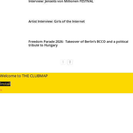
Interview: Jenseits von Millionen FESTIVAL
Artist Interview: Girls of the Internet
Freedom Parade 2026: Takeover of Berlin’s BCCO and a political
tribute to Hungary
Welcome to THE CLUBMAP
Install
×