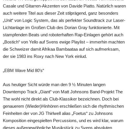
Casale und Gitarren-Akzenten von Davide Piatto. Natürlich waren
auch weitere Titel aus dieser Zeit stilprägend, ganz besonders
„Unit“ von Logic System, das als perfekter Soundtrack zur Laser-
Lichtanlage im Großen Club des Dorian Gray funktionierte. Mit
stampfenden Beats und roboterhaften Rap-Einlagen gehört auch
„Bostich“ von Yello auf Svens ewige Playlist – immerhin machten
die Schweizer damit Afrikaa Bambaataa auf sich aufmerksam,
der sie 1983 ins Roxy nach New York einlud.
„EBM Wave Mid 80’s“
Aus heutiger Sicht würde man den 9 ½ Minuten langen
Downtempo Track „Giant“ von Matt Johnsons Band-Projekt The
The wohl nicht direkt als Club-Klassiker bezeichnen. Doch bei
genauerem (Wieder)Hinhören erschließen sich die rhythmischen
Feinheiten der von JG Thirlwell alias „Foetus“ zu Johnsons
Komposition eingespielten Percussions, und es wird klar, warum
dieses außergewöhnliche Musikstück zu Svens absoluten