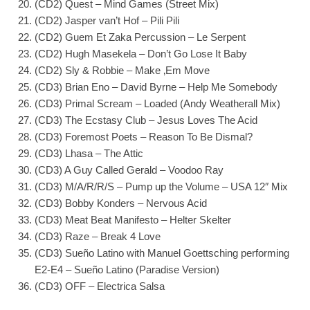
(CD2) Quest – Mind Games (Street Mix)
(CD2) Jasper van’t Hof – Pili Pili
(CD2) Guem Et Zaka Percussion – Le Serpent
(CD2) Hugh Masekela – Don’t Go Lose It Baby
(CD2) Sly & Robbie – Make ‚Em Move
(CD3) Brian Eno – David Byrne – Help Me Somebody
(CD3) Primal Scream – Loaded (Andy Weatherall Mix)
(CD3) The Ecstasy Club – Jesus Loves The Acid
(CD3) Foremost Poets – Reason To Be Dismal?
(CD3) Lhasa – The Attic
(CD3) A Guy Called Gerald – Voodoo Ray
(CD3) M/A/R/R/S – Pump up the Volume – USA 12″ Mix
(CD3) Bobby Konders – Nervous Acid
(CD3) Meat Beat Manifesto – Helter Skelter
(CD3) Raze – Break 4 Love
(CD3) Sueño Latino with Manuel Goettsching performing
E2-E4 – Sueño Latino (Paradise Version)
(CD3) OFF – Electrica Salsa