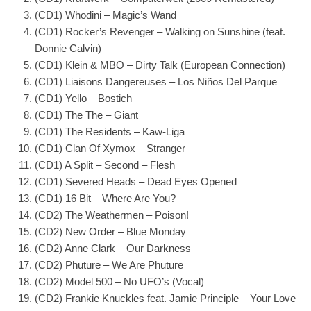
(CD1) Whodini – Magic’s Wand
(CD1) Rocker’s Revenger – Walking on Sunshine (feat.
Donnie Calvin)
(CD1) Klein & MBO – Dirty Talk (European Connection)
(CD1) Liaisons Dangereuses – Los Niños Del Parque
(CD1) Yello – Bostich
(CD1) The The – Giant
(CD1) The Residents – Kaw-Liga
(CD1) Clan Of Xymox – Stranger
(CD1) A Split – Second – Flesh
(CD1) Severed Heads – Dead Eyes Opened
(CD1) 16 Bit – Where Are You?
(CD2) The Weathermen – Poison!
(CD2) New Order – Blue Monday
(CD2) Anne Clark – Our Darkness
(CD2) Phuture – We Are Phuture
(CD2) Model 500 – No UFO’s (Vocal)
(CD2) Frankie Knuckles feat. Jamie Principle – Your Love