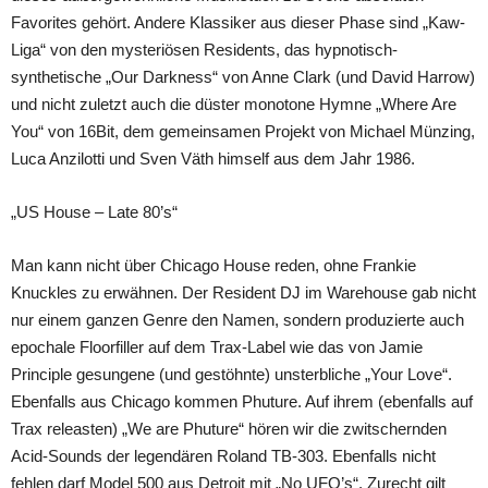
Favorites gehört. Andere Klassiker aus dieser Phase sind „Kaw-
Liga“ von den mysteriösen Residents, das hypnotisch-
synthetische „Our Darkness“ von Anne Clark (und David Harrow)
und nicht zuletzt auch die düster monotone Hymne „Where Are
You“ von 16Bit, dem gemeinsamen Projekt von Michael Münzing,
Luca Anzilotti und Sven Väth himself aus dem Jahr 1986.
„US House – Late 80’s“
Man kann nicht über Chicago House reden, ohne Frankie
Knuckles zu erwähnen. Der Resident DJ im Warehouse gab nicht
nur einem ganzen Genre den Namen, sondern produzierte auch
epochale Floorfiller auf dem Trax-Label wie das von Jamie
Principle gesungene (und gestöhnte) unsterbliche „Your Love“.
Ebenfalls aus Chicago kommen Phuture. Auf ihrem (ebenfalls auf
Trax releasten) „We are Phuture“ hören wir die zwitschernden
Acid-Sounds der legendären Roland TB-303. Ebenfalls nicht
fehlen darf Model 500 aus Detroit mit „No UFO’s“. Zurecht gilt