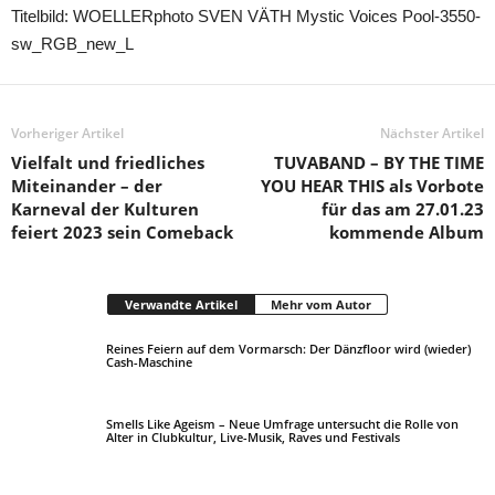
Titelbild: WOELLERphoto SVEN VÄTH Mystic Voices Pool-3550-
sw_RGB_new_L
Vorheriger Artikel
Nächster Artikel
Vielfalt und friedliches
TUVABAND – BY THE TIME
Miteinander – der
YOU HEAR THIS als Vorbote
Karneval der Kulturen
für das am 27.01.23
feiert 2023 sein Comeback
kommende Album
Verwandte Artikel
Mehr vom Autor
Reines Feiern auf dem Vormarsch: Der Dänzfloor wird (wieder)
Cash-Maschine
Smells Like Ageism – Neue Umfrage untersucht die Rolle von
Alter in Clubkultur, Live-Musik, Raves und Festivals