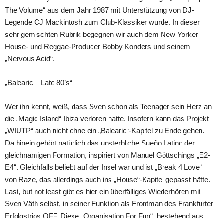
The Volume“ aus dem Jahr 1987 mit Unterstützung von DJ-
Legende CJ Mackintosh zum Club-Klassiker wurde. In dieser
sehr gemischten Rubrik begegnen wir auch dem New Yorker
House- und Reggae-Producer Bobby Konders und seinem
„Nervous Acid“.
„Balearic – Late 80’s“
Wer ihn kennt, weiß, dass Sven schon als Teenager sein Herz an
die „Magic Island“ Ibiza verloren hatte. Insofern kann das Projekt
„WIUTP“ auch nicht ohne ein „Balearic“-Kapitel zu Ende gehen.
Da hinein gehört natürlich das unsterbliche Sueño Latino der
gleichnamigen Formation, inspiriert von Manuel Göttschings „E2-
E4“. Gleichfalls beliebt auf der Insel war und ist „Break 4 Love“
von Raze, das allerdings auch ins „House“-Kapitel gepasst hätte.
Last, but not least gibt es hier ein überfälliges Wiederhören mit
Sven Väth selbst, in seiner Funktion als Frontman des Frankfurter
Erfolgstrios OFF. Diese „Organisation For Fun“, bestehend aus