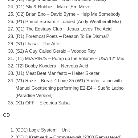
(O1) Sly & Robbie – Make ‚Em Move
(O2) Brian Eno – David Byrne – Help Me Somebody
(P1) Primal Scream – Loaded (Andy Weatherall Mix)
(Q1) The Ecstasy Club – Jesus Loves The Acid
(R1) Foremost Poets – Reason To Be Dismal?
(S1) Lhasa – The Attic
(S2) A Guy Called Gerald – Voodoo Ray
(T1) M/A/R/R/S – Pump up the Volume – USA 12″ Mix
(T2) Bobby Konders – Nervous Acid
(U1) Meat Beat Manifesto – Helter Skelter
(V1) Raze – Break 4 Love 35 (W1) Sueño Latino with
Manuel Goettsching performing E2-E4 – Sueño Latino
(Paradise Version)
(X1) OFF – Electrica Salsa
CD
(CD1) Logic System – Unit
(CD1) Kraftwerk – Computerwelt (2009 Remastered)