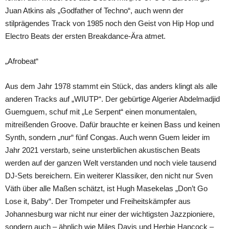
Juan Atkins als „Godfather of Techno“, auch wenn der
stilprägendes Track von 1985 noch den Geist von Hip Hop und
Electro Beats der ersten Breakdance-Ära atmet.
„Afrobeat“
Aus dem Jahr 1978 stammt ein Stück, das anders klingt als alle
anderen Tracks auf „WIUTP“. Der gebürtige Algerier Abdelmadjid
Guemguem, schuf mit „Le Serpent“ einen monumentalen,
mitreißenden Groove. Dafür brauchte er keinen Bass und keinen
Synth, sondern „nur“ fünf Congas. Auch wenn Guem leider im
Jahr 2021 verstarb, seine unsterblichen akustischen Beats
werden auf der ganzen Welt verstanden und noch viele tausend
DJ-Sets bereichern. Ein weiterer Klassiker, den nicht nur Sven
Väth über alle Maßen schätzt, ist Hugh Masekelas „Don’t Go
Lose it, Baby“. Der Trompeter und Freiheitskämpfer aus
Johannesburg war nicht nur einer der wichtigsten Jazzpioniere,
sondern auch – ähnlich wie Miles Davis und Herbie Hancock –