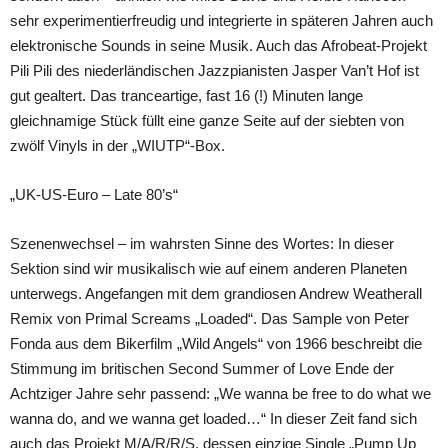
sehr experimentierfreudig und integrierte in späteren Jahren auch
elektronische Sounds in seine Musik. Auch das Afrobeat-Projekt
Pili Pili des niederländischen Jazzpianisten Jasper Van’t Hof ist
gut gealtert. Das tranceartige, fast 16 (!) Minuten lange
gleichnamige Stück füllt eine ganze Seite auf der siebten von
zwölf Vinyls in der „WIUTP“-Box.
„UK-US-Euro – Late 80’s“
Szenenwechsel – im wahrsten Sinne des Wortes: In dieser
Sektion sind wir musikalisch wie auf einem anderen Planeten
unterwegs. Angefangen mit dem grandiosen Andrew Weatherall
Remix von Primal Screams „Loaded“. Das Sample von Peter
Fonda aus dem Bikerfilm „Wild Angels“ von 1966 beschreibt die
Stimmung im britischen Second Summer of Love Ende der
Achtziger Jahre sehr passend: „We wanna be free to do what we
wanna do, and we wanna get loaded…“ In dieser Zeit fand sich
auch das Projekt M/A/R/R/S, dessen einzige Single „Pump Up