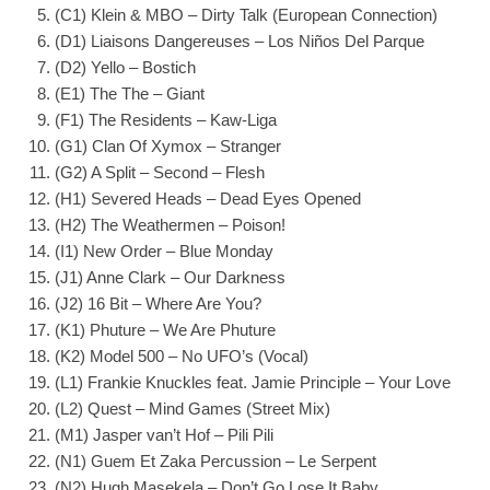
(C1) Klein & MBO – Dirty Talk (European Connection)
(D1) Liaisons Dangereuses – Los Niños Del Parque
(D2) Yello – Bostich
(E1) The The – Giant
(F1) The Residents – Kaw-Liga
(G1) Clan Of Xymox – Stranger
(G2) A Split – Second – Flesh
(H1) Severed Heads – Dead Eyes Opened
(H2) The Weathermen – Poison!
(I1) New Order – Blue Monday
(J1) Anne Clark – Our Darkness
(J2) 16 Bit – Where Are You?
(K1) Phuture – We Are Phuture
(K2) Model 500 – No UFO’s (Vocal)
(L1) Frankie Knuckles feat. Jamie Principle – Your Love
(L2) Quest – Mind Games (Street Mix)
(M1) Jasper van’t Hof – Pili Pili
(N1) Guem Et Zaka Percussion – Le Serpent
(N2) Hugh Masekela – Don’t Go Lose It Baby