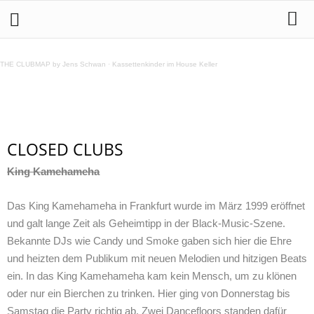
Geschlossene Frankfurter Clubs
THE CLUBMAP by Jens Schwan
·
Kassettenkinder im House Keller
Teilen
CLOSED CLUBS
King Kamehameha
Das King Kamehameha in Frankfurt wurde im März 1999 eröffnet
und galt lange Zeit als Geheimtipp in der Black-Music-Szene.
Bekannte DJs wie Candy und Smoke gaben sich hier die Ehre
und heizten dem Publikum mit neuen Melodien und hitzigen Beats
ein. In das King Kamehameha kam kein Mensch, um zu klönen
oder nur ein Bierchen zu trinken. Hier ging von Donnerstag bis
Samstag die Party richtig ab. Zwei Dancefloors standen dafür