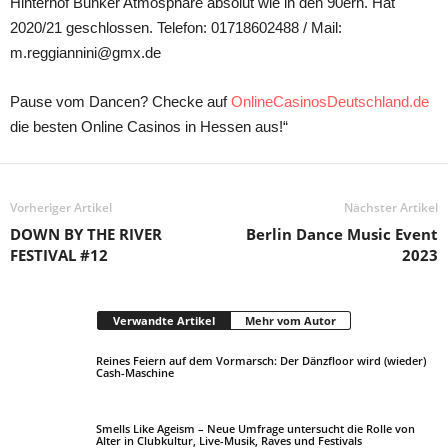
Hinterhof Bunker Atmosphäre absolut wie in den 90ern. Hat
2020/21 geschlossen. Telefon: 01718602488 / Mail:
m.reggiannini@gmx.de
Pause vom Dancen? Checke auf
OnlineCasinosDeutschland.de
die besten Online Casinos in Hessen aus!“
Vorheriger Artikel
Nächster Artikel
DOWN BY THE RIVER
Berlin Dance Music Event
FESTIVAL #12
2023
Verwandte Artikel
Mehr vom Autor
Reines Feiern auf dem Vormarsch: Der Dänzfloor wird (wieder)
Cash-Maschine
Smells Like Ageism – Neue Umfrage untersucht die Rolle von
Alter in Clubkultur, Live-Musik, Raves und Festivals