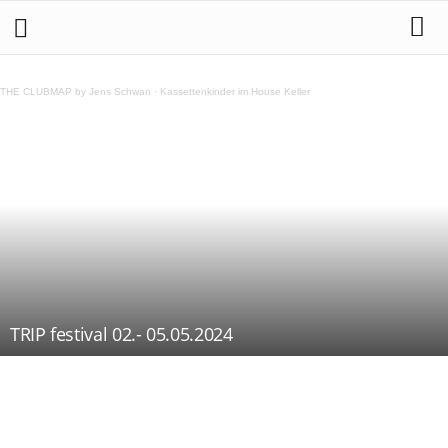
THE CLUBMAP by Jens Schwan
·
Kassettenkinder im House Keller
TRIP festival 02.- 05.05.2024
Teilen