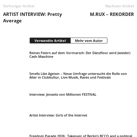
Vorheriger Artikel
Nächster Artikel
ARTIST INTERVIEW: Pretty
M.RUX – REKORDER
Average
Verwandte Artikel
Mehr vom Autor
Reines Feiern auf dem Vormarsch: Der Dänzfloor wird (wieder)
Cash-Maschine
Smells Like Ageism – Neue Umfrage untersucht die Rolle von
Alter in Clubkultur, Live-Musik, Raves und Festivals
Interview: Jenseits von Millionen FESTIVAL
Artist Interview: Girls of the Internet
Freedom Parade 2026: Takeover of Berlin’s BCCO and a political