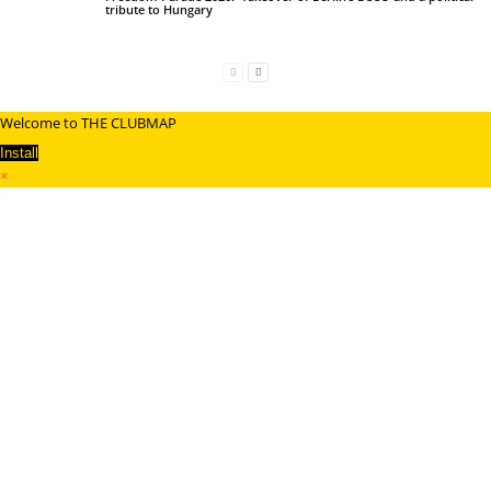
tribute to Hungary
Welcome to THE CLUBMAP
Install
×