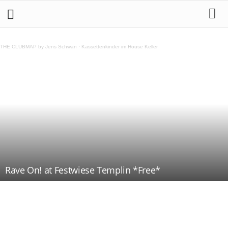
THE CLUBMAP by Jens Schwan
·
Kassettenkinder im House Keller
Rave On! at Festwiese Templin *Free*
Teilen