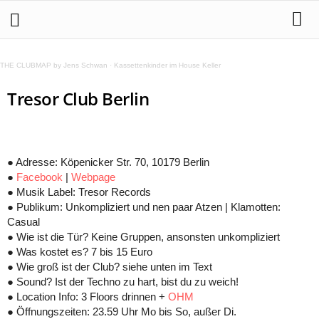
THE CLUBMAP by Jens Schwan
·
Kassettenkinder im House Keller
Tresor Club Berlin
● Adresse: Köpenicker Str. 70, 10179 Berlin
●
Facebook
|
Webpage
● Musik Label: Tresor Records
● Publikum: Unkompliziert und nen paar Atzen | Klamotten:
Casual
● Wie ist die Tür? Keine Gruppen, ansonsten unkompliziert
● Was kostet es? 7 bis 15 Euro
● Wie groß ist der Club? siehe unten im Text
● Sound? Ist der Techno zu hart, bist du zu weich!
● Location Info: 3 Floors drinnen +
OHM
● Öffnungszeiten: 23.59 Uhr Mo bis So, außer Di.