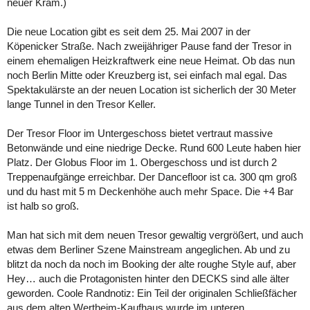
neuer Kram.)
Die neue Location gibt es seit dem 25. Mai 2007 in der
Köpenicker Straße. Nach zweijähriger Pause fand der Tresor in
einem ehemaligen Heizkraftwerk eine neue Heimat. Ob das nun
noch Berlin Mitte oder Kreuzberg ist, sei einfach mal egal. Das
Spektakulärste an der neuen Location ist sicherlich der 30 Meter
lange Tunnel in den Tresor Keller.
Der Tresor Floor im Untergeschoss bietet vertraut massive
Betonwände und eine niedrige Decke. Rund 600 Leute haben hier
Platz. Der Globus Floor im 1. Obergeschoss und ist durch 2
Treppenaufgänge erreichbar. Der Dancefloor ist ca. 300 qm groß
und du hast mit 5 m Deckenhöhe auch mehr Space. Die +4 Bar
ist halb so groß.
Man hat sich mit dem neuen Tresor gewaltig vergrößert, und auch
etwas dem Berliner Szene Mainstream angeglichen. Ab und zu
blitzt da noch da noch im Booking der alte roughe Style auf, aber
Hey… auch die Protagonisten hinter den DECKS sind alle älter
geworden. Coole Randnotiz: Ein Teil der originalen Schließfächer
aus dem alten Wertheim-Kaufhaus wurde im unteren