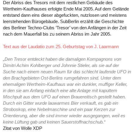
Der Abriss des Tresors mit dem restlichen Gebäude des
Wertheim-Kaufhauses erfolgte Ende Mai 2005. Auf dem Gelände
entstand dann eins dieser abgefuckten, nutzlosen und meistens
leerstehenden Bürogebäude. SubBerlin erzählt die Geschichte
des Berliner Techno-Clubs ‘Tresor’ von den Anfängen in der Zeit
nach dem Mauerfall bis zu seinem Abriss im Jahr 2005.
Text aus der Laudatio zum 25. Geburtstag von J. Laarmann
„Den Tresor entdeckt haben die damaligen Kompagnons von
Dimitri Achim Kohlberger und Johnnie Stieler, als sie auf der
Suche nach einem neuen Raum für das schlecht laufende UFO in
den Brachgebieten Ost-Berlins rumgefahren sind. Unter dem
ehemaligen Wertheim-Kaufhaus war ein dunkler, muffiger Keller,
in den sie am Anfang einfach eine alte Anlage mit kaputtem
Mischpult aus dem UFO auf einen Brauereitisch gestellt haben.
Durch ein Gitter wurde lauwarmes Bier verkauft, es gab ein
Stroboskop, eine Nebelmaschine und ein paar Kerzen zur
Orientierung, aber die sind immer wieder ausgegangen, weil es
keine Lüftung gab und keinen Sauerstoffnachschub.“
Zitat von Wolle XDP