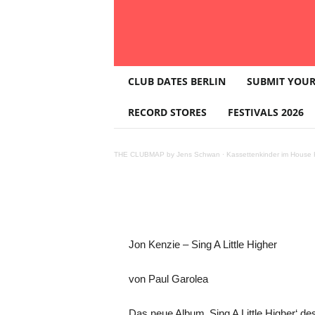
T
CLUB DATES BERLIN
SUBMIT YOUR
H
E
RECORD STORES
FESTIVALS 2026
Jon Kenzie – 
C
L
U
THE CLUBMAP by Jens Schwan
·
Kassettenkinder im House K
B
M
A
P
Teilen
Jon Kenzie – Sing A Little Higher
von Paul Garolea
Das neue Album ‚Sing A Little Higher‘ 