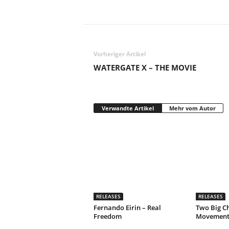
Vorheriger Artikel
WATERGATE X – THE MOVIE
Verwandte Artikel
Mehr vom Autor
RELEASES
RELEASES
Fernando Eirin – Real
Two Big C
Freedom
Movement