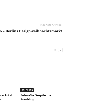
Nächster Artikel
 – Berlins Designweihnachtsmarkt
RELEASES
rn Act 4:
Future3 – Despite the
s
Rumbling