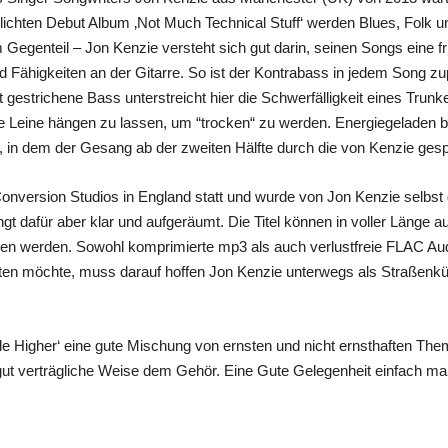
tlichten Debut Album ‚Not Much Technical Stuff‘ werden Blues, Folk 
Im Gegenteil – Jon Kenzie versteht sich gut darin, seinen Songs eine 
 Fähigkeiten an der Gitarre. So ist der Kontrabass in jedem Song zu
t gestrichene Bass unterstreicht hier die Schwerfälligkeit eines Trun
ie Leine hängen zu lassen, um “trocken“ zu werden. Energiegeladen 
r‘, in dem der Gesang ab der zweiten Hälfte durch die von Kenzie ges
onversion Studios in England statt und wurde von Jon Kenzie selbst 
ngt dafür aber klar und aufgeräumt. Die Titel können in voller Länge
n werden. Sowohl komprimierte mp3 als auch verlustfreie FLAC Audi
ten möchte, muss darauf hoffen Jon Kenzie unterwegs als Straßenküns
ittle Higher‘ eine gute Mischung von ernsten und nicht ernsthaften T
ut verträgliche Weise dem Gehör. Eine Gute Gelegenheit einfach mal