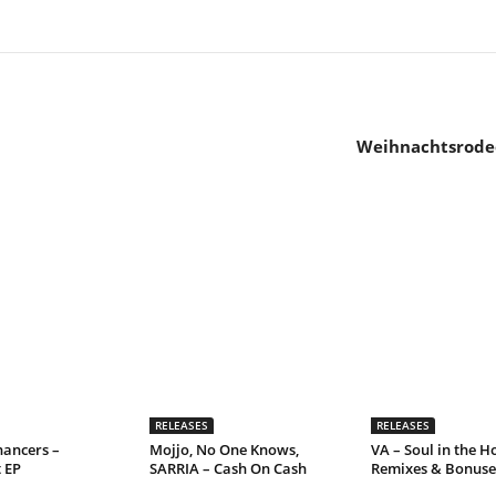
Weihnachtsrodeo
RELEASES
RELEASES
hancers –
Mojjo, No One Knows,
VA – Soul in the Ho
 EP
SARRIA – Cash On Cash
Remixes & Bonuse