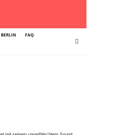
 BERLIN
FAQ
tet mit seinem unverfälschtem Sound