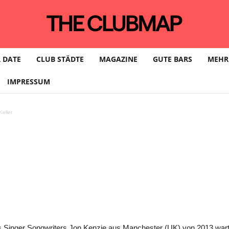
 DATE
CLUB STÄDTE
MAGAZINE
GUTE BARS
MEHR
IMPRESSUM
Sing A Little Higher
eller
des Singer Songwriters Jon Kenzie aus Manchester (UK) von 2013 war