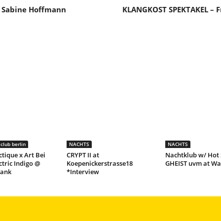
J Sabine Hoffmann
KLANGKOST SPEKTAKEL – Fr
club berlin
NACHTS
NACHTS
ctique x Art Bei
CRYPT II at
Nachtklub w/ Hot 
ctric Indigo @
Koepenickerstrasse18
GHEIST uvm at Wa
lank
*Interview