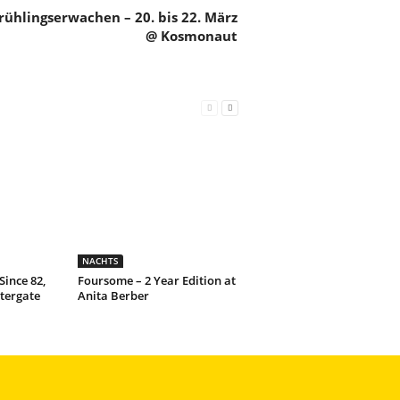
ühlingserwachen – 20. bis 22. März
@ Kosmonaut
NACHTS
Since 82,
Foursome – 2 Year Edition at
tergate
Anita Berber