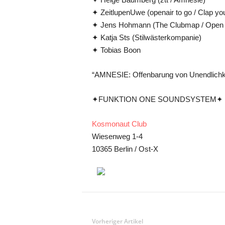
✦ ZeitlupenUwe (openair to go / Clap yo
✦ Jens Hohmann (The Clubmap / Open A
✦ Katja Sts (Stilwästerkompanie)
✦ Tobias Boon
“AMNESIE: Offenbarung von Unendlichk
✦FUNKTION ONE SOUNDSYSTEM✦
Kosmonaut Club
Wiesenweg 1-4
10365 Berlin / Ost-X
Vorheriger Artikel