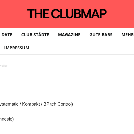
SIE HAPPENING w/ R
 DATE
CLUB STÄDTE
MAGAZINE
GUTE BARS
MEHR
IMPRESSUM
VE @ KOSMONAUT
eller
ystematic / Kompakt / BPitch Control)
mnesie)