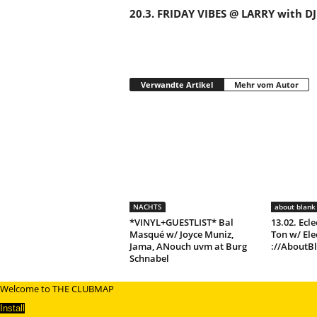
20.3. FRIDAY VIBES @ LARRY with D
Verwandte Artikel
Mehr vom Autor
NACHTS
about blank 
*VINYL+GUESTLIST* Bal
13.02. Ecle
Masqué w/ Joyce Muniz,
Ton w/ Ele
Jama, ANouch uvm at Burg
://AboutB
Schnabel
Welcome to THE CLUBMAP
Install