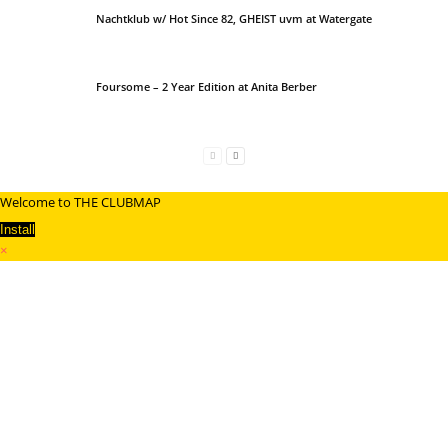
Nachtklub w/ Hot Since 82, GHEIST uvm at Watergate
Foursome – 2 Year Edition at Anita Berber
Welcome to THE CLUBMAP
Install
×