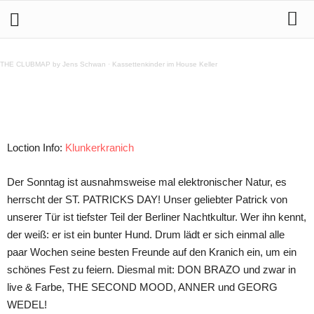
13.9. ST. PATRICKS DAY @ Klunkerkranich
THE CLUBMAP by Jens Schwan
·
Kassettenkinder im House Keller
Teilen
Loction Info:
Klunkerkranich
Der Sonntag ist ausnahmsweise mal elektronischer Natur, es
herrscht der ST. PATRICKS DAY! Unser geliebter Patrick von
unserer Tür ist tiefster Teil der Berliner Nachtkultur. Wer ihn kennt,
der weiß: er ist ein bunter Hund. Drum lädt er sich einmal alle
paar Wochen seine besten Freunde auf den Kranich ein, um ein
schönes Fest zu feiern. Diesmal mit: DON BRAZO und zwar in
live & Farbe, THE SECOND MOOD, ANNER und GEORG
WEDEL!