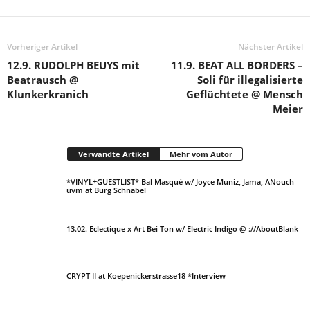
Vorheriger Artikel
Nächster Artikel
12.9. RUDOLPH BEUYS mit
11.9. BEAT ALL BORDERS –
Beatrausch @
Soli für illegalisierte
Klunkerkranich
Geflüchtete @ Mensch
Meier
Verwandte Artikel
Mehr vom Autor
*VINYL+GUESTLIST* Bal Masqué w/ Joyce Muniz, Jama, ANouch
uvm at Burg Schnabel
13.02. Eclectique x Art Bei Ton w/ Electric Indigo @ ://AboutBlank
CRYPT II at Koepenickerstrasse18 *Interview