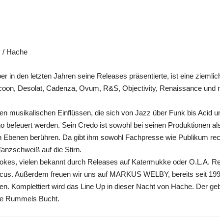
 / Hache
ber in den letzten Jahren seine Releases präsentierte, ist eine ziem
 Cocoon, Desolat, Cadenza, Ovum, R&S, Objectivity, Renaissance und n
en musikalischen Einflüssen, die sich von Jazz über Funk bis Acid 
o befeuert werden. Sein Credo ist sowohl bei seinen Produktionen al
Ebenen berühren. Da gibt ihm sowohl Fachpresse wie Publikum rech
Tanzschweiß auf die Stirn.
kes, vielen bekannt durch Releases auf Katermukke oder O.L.A. Rec
cus. Außerdem freuen wir uns auf MARKUS WELBY, bereits seit 1990
en. Komplettiert wird das Line Up in dieser Nacht von Hache. Der ge
die Rummels Bucht.