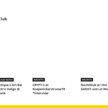
Club
club berlin
NACHTS
NACHTS
ctique x Art Bei
CRYPT II at
Nachtklub w/ Hot 
ctric Indigo @
Koepenickerstrasse18
GHEIST uvm at Wa
lank
*Interview