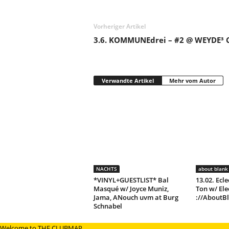
Vorheriger Artikel
3.6. KOMMUNEdrei – #2 @ WEYDE³ 
Verwandte Artikel
Mehr vom Autor
NACHTS
about blank 
*VINYL+GUESTLIST* Bal
13.02. Ecle
Masqué w/ Joyce Muniz,
Ton w/ Ele
Jama, ANouch uvm at Burg
://AboutB
Schnabel
Welcome to THE CLUBMAP