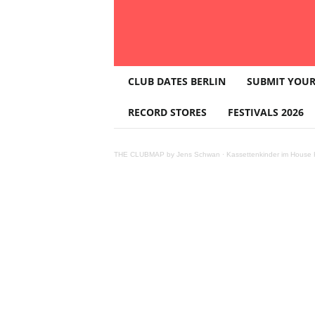
T
CLUB DATES BERLIN
SUBMIT YOUR
H
E
RECORD STORES
FESTIVALS 2026
C
L
U
THE CLUBMAP by Jens Schwan
·
Kassettenkinder im House K
B
M
A
P