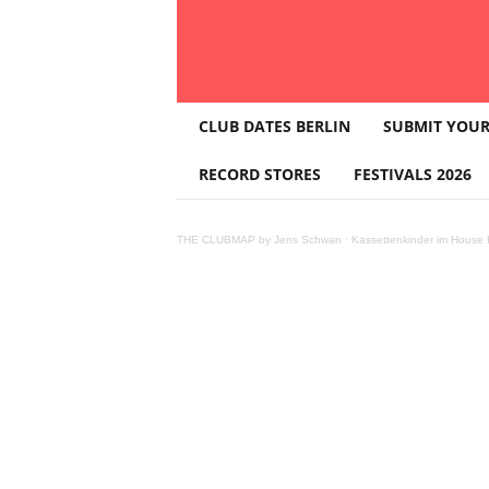
T
CLUB DATES BERLIN
SUBMIT YOUR
H
E
RECORD STORES
FESTIVALS 2026
C
L
U
THE CLUBMAP by Jens Schwan
·
Kassettenkinder im House K
B
M
A
P