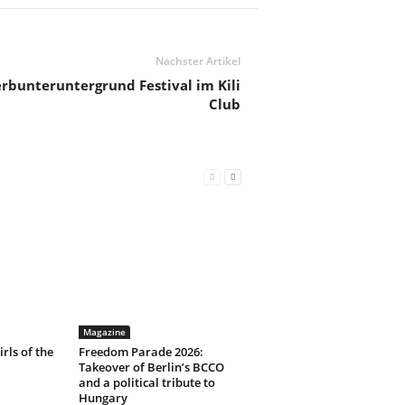
Nächster Artikel
terbunteruntergrund Festival im Kili
Club
Magazine
irls of the
Freedom Parade 2026:
Takeover of Berlin’s BCCO
and a political tribute to
Hungary