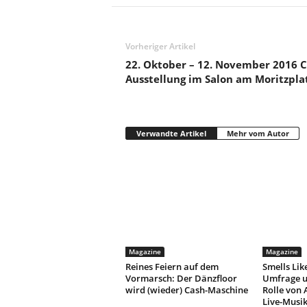
Vorheriger Artikel
22. Oktober – 12. November 2016
Ausstellung im Salon am Moritzpla
Verwandte Artikel
Mehr vom Autor
Magazine
Magazine
Reines Feiern auf dem
Smells Lik
Vormarsch: Der Dänzfloor
Umfrage u
wird (wieder) Cash-Maschine
Rolle von A
Live-Musik