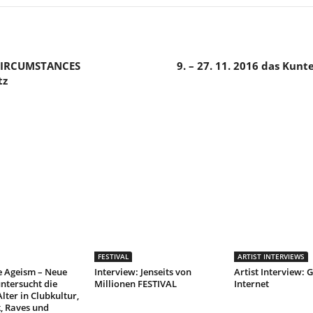
 CIRCUMSTANCES
9. – 27. 11. 2016 das Kun
tz
FESTIVAL
ARTIST INTERVIEWS
e Ageism – Neue
Interview: Jenseits von
Artist Interview: G
ntersucht die
Millionen FESTIVAL
Internet
lter in Clubkultur,
, Raves und