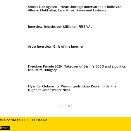
Smells Like Ageism – Neue Umfrage untersucht die Rolle von
Alter in Clubkultur, Live-Musik, Raves und Festivals
Interview: Jenseits von Millionen FESTIVAL
Artist Interview: Girls of the Internet
Freedom Parade 2026: Takeover of Berlin’s BCCO and a political
tribute to Hungary
Flyer für Clubnächte: Warum gedrucktes Papier in Berlins
Nightlife-Szene weiter zieht
Welcome to THE CLUBMAP
Install