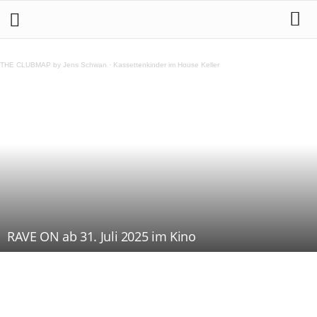
THE CLUBMAP by Jens Schwan
·
Kassettenkinder im House Keller
RAVE ON ab 31. Juli 2025 im Kino
Teilen