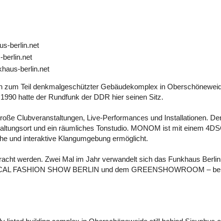
s-berlin.net
berlin.net
haus-berlin.net
ein zum Teil denkmalgeschützter Gebäudekomplex in Oberschönewei
 1990 hatte der Rundfunk der DDR hier seinen Sitz.
oße Clubveranstaltungen, Live-Performances und Installationen. Der
altungsort und ein räumliches Tonstudio. MONOM ist mit einem 4D
he und interaktive Klangumgebung ermöglicht.
racht werden. Zwei Mal im Jahr verwandelt sich das Funkhaus Berli
 ETHICAL FASHION SHOW BERLIN und dem GREENSHOWROOM – beid