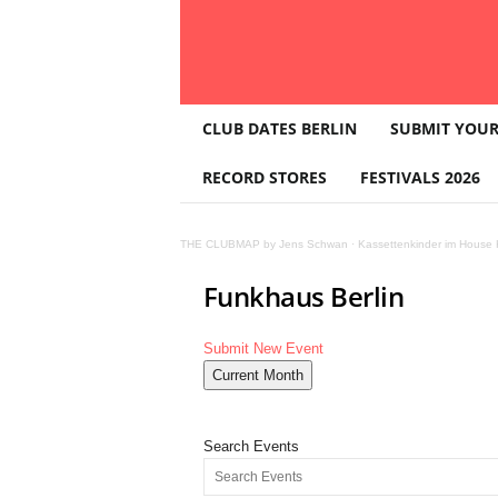
T
CLUB DATES BERLIN
SUBMIT YOUR
H
E
RECORD STORES
FESTIVALS 2026
C
L
U
THE CLUBMAP by Jens Schwan
·
Kassettenkinder im House K
B
M
Funkhaus Berlin
A
P
Submit New Event
Current Month
Search Events