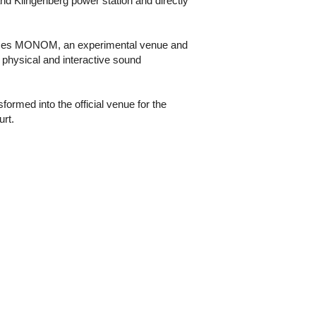
nd Klingenberg power station and directly
houses MONOM, an experimental venue and
physical and interactive sound
ormed into the official venue for the
rt.