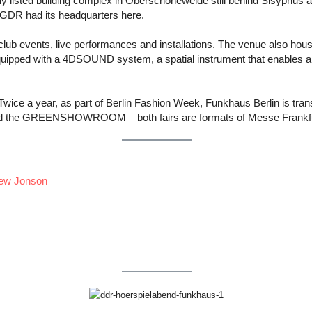
y listed building complex in Oberschöneweide still behind Sisyphus a
e GDR had its headquarters here.
 club events, live performances and installations. The venue also 
uipped with a 4DSOUND system, a spatial instrument that enables a 
ice a year, as part of Berlin Fashion Week, Funkhaus Berlin is transf
e GREENSHOWROOM – both fairs are formats of Messe Frankfu
hew Jonson