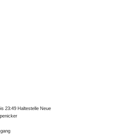
s 23:49 Haltestelle Neue
öpenicker
sgang