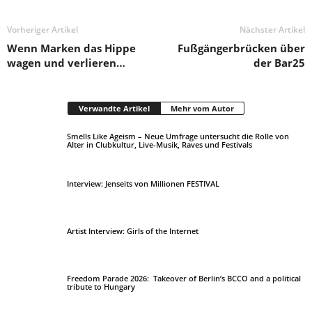
Vorheriger Artikel
Nächster Artikel
Wenn Marken das Hippe
Fußgängerbrücken über
wagen und verlieren…
der Bar25
Verwandte Artikel
Mehr vom Autor
Smells Like Ageism – Neue Umfrage untersucht die Rolle von
Alter in Clubkultur, Live-Musik, Raves und Festivals
Interview: Jenseits von Millionen FESTIVAL
Artist Interview: Girls of the Internet
Freedom Parade 2026: Takeover of Berlin’s BCCO and a political
tribute to Hungary