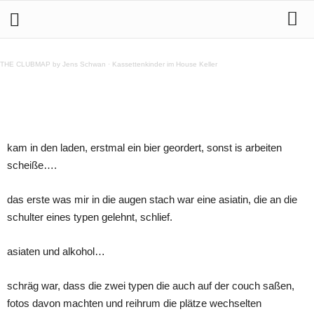
Betrachtungen einer Auflege Muschi oder abstruse
Gedanken eines DJs
THE CLUBMAP by Jens Schwan
·
Kassettenkinder im House Keller
Teilen
kam in den laden, erstmal ein bier geordert, sonst is arbeiten
scheiße….
das erste was mir in die augen stach war eine asiatin, die an die
schulter eines typen gelehnt, schlief.
asiaten und alkohol…
schräg war, dass die zwei typen die auch auf der couch saßen,
fotos davon machten und reihrum die plätze wechselten