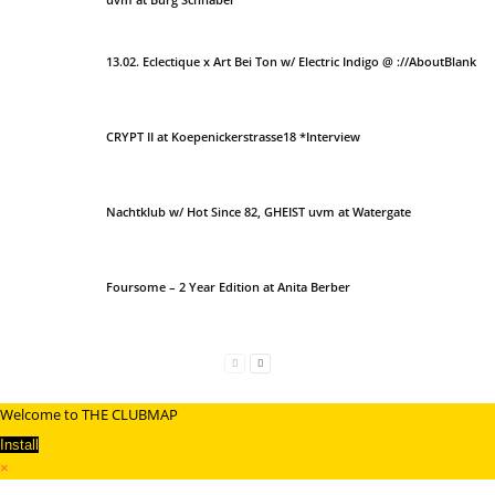
13.02. Eclectique x Art Bei Ton w/ Electric Indigo @ ://AboutBlank
CRYPT II at Koepenickerstrasse18 *Interview
Nachtklub w/ Hot Since 82, GHEIST uvm at Watergate
Foursome – 2 Year Edition at Anita Berber
Welcome to THE CLUBMAP
Install
×