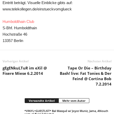
Eintritt beträgt. Visuelle Einblicke gibts auf:
www.telekollegen.de/einstueckvomglueck
Humboldthain Club
S-Bhf. Humboldthain
Hochstraße 46
13357 Berlin
Vorheriger Artikel
Nächster Artikel
gEgENkuLTuR im eXil @
Tape Or Die – Birthday
Fisere Miese 6.2.2014
Bash! live: Fat Tonies & Der
Feind @ Cortina Bob
7.2.2014
Verwandte Artikel
Mehr vom Autor
*VINYL+GUESTLIST* Bal Masqué w/ Joyce Muniz, Jama, ANouch
uvm at Burg Schnabel