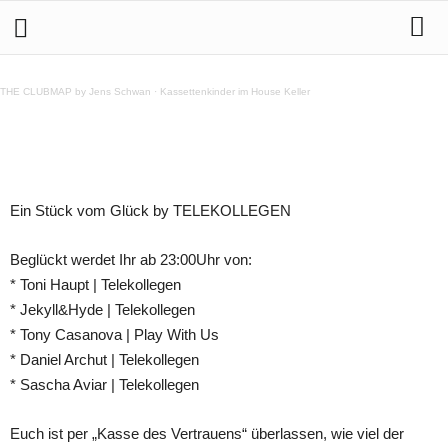
Ein Stück vom Glück by TELEKOLLEGEN im Exil @
Humboldthain 6.2.2014
THE CLUBMAP by Jens Schwan
·
Kassettenkinder im House Keller
Teilen
Ein Stück vom Glück by TELEKOLLEGEN
Beglückt werdet Ihr ab 23:00Uhr von:
* Toni Haupt | Telekollegen
* Jekyll&Hyde | Telekollegen
* Tony Casanova | Play With Us
* Daniel Archut | Telekollegen
* Sascha Aviar | Telekollegen
Euch ist per „Kasse des Vertrauens“ überlassen, wie viel der