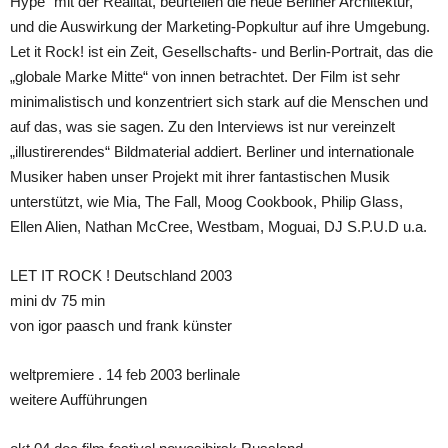
Hype“ mit der Realität, beurteilen die neue Berliner Architektur,
und die Auswirkung der Marketing-Popkultur auf ihre Umgebung.
Let it Rock! ist ein Zeit, Gesellschafts- und Berlin-Portrait, das die
„globale Marke Mitte“ von innen betrachtet. Der Film ist sehr
minimalistisch und konzentriert sich stark auf die Menschen und
auf das, was sie sagen. Zu den Interviews ist nur vereinzelt
„illustirerendes“ Bildmaterial addiert. Berliner und internationale
Musiker haben unser Projekt mit ihrer fantastischen Musik
unterstützt, wie Mia, The Fall, Moog Cookbook, Philip Glass,
Ellen Alien, Nathan McCree, Westbam, Moguai, DJ S.P.U.D u.a.
LET IT ROCK ! Deutschland 2003
mini dv 75 min
von igor paasch und frank künster
weltpremiere . 14 feb 2003 berlinale
weitere Aufführungen