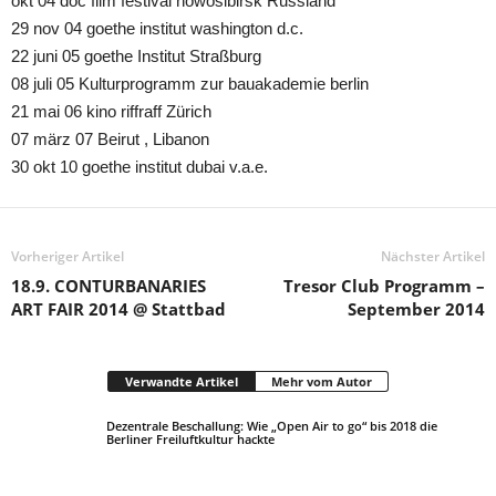
okt 04 doc film festival nowosibirsk Russland
29 nov 04 goethe institut washington d.c.
22 juni 05 goethe Institut Straßburg
08 juli 05 Kulturprogramm zur bauakademie berlin
21 mai 06 kino riffraff Zürich
07 märz 07 Beirut , Libanon
30 okt 10 goethe institut dubai v.a.e.
Vorheriger Artikel
Nächster Artikel
18.9. CONTURBANARIES
Tresor Club Programm –
ART FAIR 2014 @ Stattbad
September 2014
Verwandte Artikel
Mehr vom Autor
Dezentrale Beschallung: Wie „Open Air to go“ bis 2018 die
Berliner Freiluftkultur hackte