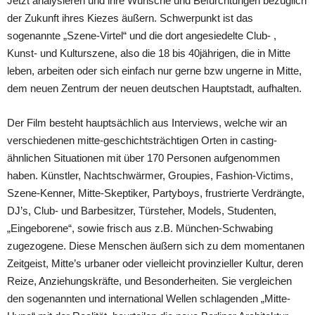
Jetzt analysieren und ihre Wünsche und Befürchtungen bezüglich
der Zukunft ihres Kiezes äußern. Schwerpunkt ist das
sogenannte „Szene-Virtel“ und die dort angesiedelte Club- ,
Kunst- und Kulturszene, also die 18 bis 40jährigen, die in Mitte
leben, arbeiten oder sich einfach nur gerne bzw ungerne in Mitte,
dem neuen Zentrum der neuen deutschen Hauptstadt, aufhalten.
Der Film besteht hauptsächlich aus Interviews, welche wir an
verschiedenen mitte-geschichtsträchtigen Orten in casting-
ähnlichen Situationen mit über 170 Personen aufgenommen
haben. Künstler, Nachtschwärmer, Groupies, Fashion-Victims,
Szene-Kenner, Mitte-Skeptiker, Partyboys, frustrierte Verdrängte,
DJ’s, Club- und Barbesitzer, Türsteher, Models, Studenten,
„Eingeborene“, sowie frisch aus z.B. München-Schwabing
zugezogene. Diese Menschen äußern sich zu dem momentanen
Zeitgeist, Mitte’s urbaner oder vielleicht provinzieller Kultur, deren
Reize, Anziehungskräfte, und Besonderheiten. Sie vergleichen
den sogenannten und international Wellen schlagenden „Mitte-