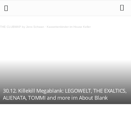
THE CLUBMAP by Jens Schwan
·
Kassettenkinder im House Keller
30.12. Killekill Megablank: LEGOWELT, THE EXALTICS,
ALIENATA, TOMMI and more im About Blank
Teilen