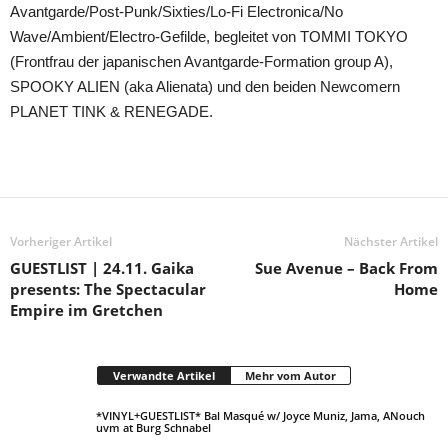
Avantgarde/Post-Punk/Sixties/Lo-Fi Electronica/No
Wave/Ambient/Electro-Gefilde, begleitet von TOMMI TOKYO
(Frontfrau der japanischen Avantgarde-Formation group A),
SPOOKY ALIEN (aka Alienata) und den beiden Newcomern
PLANET TINK & RENEGADE.
Vorheriger Artikel
Nächster Artikel
GUESTLIST | 24.11. Gaika
Sue Avenue – Back From
presents: The Spectacular
Home
Empire im Gretchen
Verwandte Artikel
Mehr vom Autor
*VINYL+GUESTLIST* Bal Masqué w/ Joyce Muniz, Jama, ANouch
uvm at Burg Schnabel