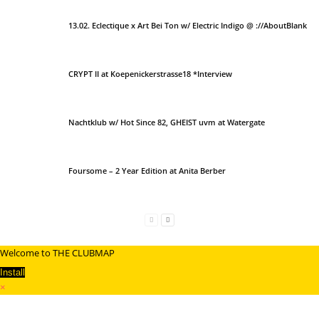
13.02. Eclectique x Art Bei Ton w/ Electric Indigo @ ://AboutBlank
CRYPT II at Koepenickerstrasse18 *Interview
Nachtklub w/ Hot Since 82, GHEIST uvm at Watergate
Foursome – 2 Year Edition at Anita Berber
Welcome to THE CLUBMAP
Install
×