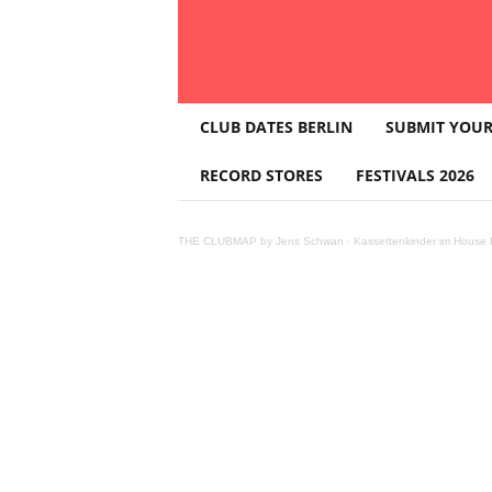
T
CLUB DATES BERLIN
SUBMIT YOUR
H
E
RECORD STORES
FESTIVALS 2026
C
L
U
THE CLUBMAP by Jens Schwan
·
Kassettenkinder im House K
B
M
A
P