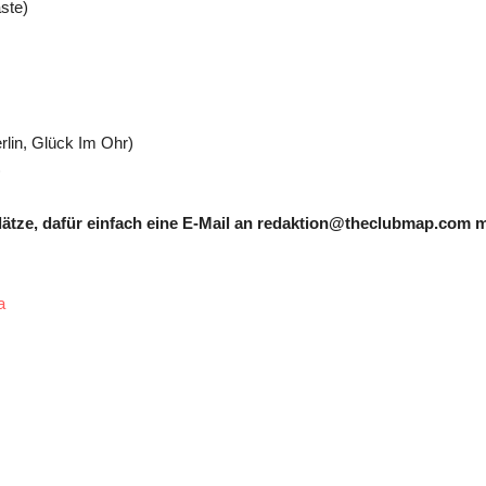
ste)
lin, Glück Im Ohr)
)
lätze, dafür einfach eine E-Mail an redaktion@theclubmap.com m
a