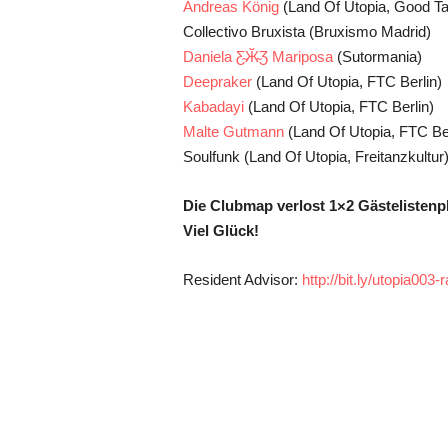
Andreas König
(Land Of Utopia, Good Ta
Collectivo Bruxista (Bruxismo Madrid)
Daniela Ƹ̴Ӂ̴Ʒ Mariposa
(Sutormania)
Deepraker
(Land Of Utopia, FTC Berlin)
Kabadayi
(Land Of Utopia, FTC Berlin)
Malte Gutmann
(Land Of Utopia, FTC Ber
Soulfunk (Land Of Utopia, Freitanzkultur
Die Clubmap verlost 1×2 Gästelistenp
Viel Glück!
Resident Advisor:
http://bit.ly/utopia003-r