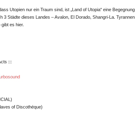
, dass Utopien nur ein Traum sind, ist „Land of Utopia“ eine Begegnun
h 3 Städte dieses Landes – Avalon, El Dorado, Shangri-La. Tyrannen 
ibt es hier.
cts :::
urbosound
ICIAL)
Slaves of Discothéque)