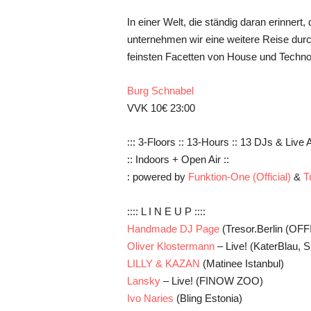
In einer Welt, die ständig daran erinnert
unternehmen wir eine weitere Reise durc
feinsten Facetten von House und Techno g
Burg Schnabel
VVK 10€ 23:00
::: 3-Floors :: 13-Hours :: 13 DJs & Live A
:: Indoors + Open Air ::
: powered by
Funktion-One (Official)
&
T
:::: L I N E U P ::::
Handmade DJ Page
(Tresor.Berlin (OFF
Oliver Klostermann
– Live! (KaterBlau, 
LILLY & KAZAN
(Matinee Istanbul)
Lansky
– Live! (FINOW ZOO)
Ivo Naries
(Bling Estonia)